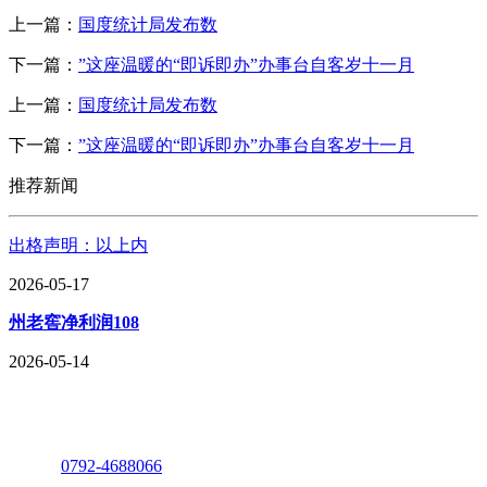
上一篇：
国度统计局发布数
下一篇：
”这座温暖的“即诉即办”办事台自客岁十一月
上一篇：
国度统计局发布数
下一篇：
”这座温暖的“即诉即办”办事台自客岁十一月
推荐新闻
出格声明：以上内
2026-05-17
州老窖净利润108
2026-05-14
座机：
0792-4688066