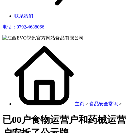
联系我们
电话：0792-4688066
主页
>
食品安全常识
>
已00户食物运营户和药械运营
户安拆了公示牌