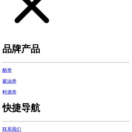
品牌产品
醋类
酱油类
料酒类
快捷导航
联系我们