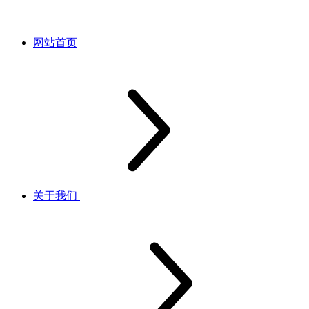
网站首页
关于我们