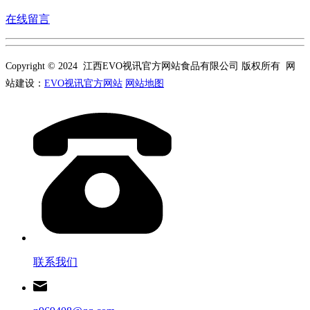
在线留言
Copyright © 2024 江西EVO视讯官方网站食品有限公司 版权所有 网
站建设：
EVO视讯官方网站
网站地图
联系我们