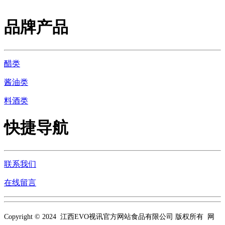
品牌产品
醋类
酱油类
料酒类
快捷导航
联系我们
在线留言
Copyright © 2024 江西EVO视讯官方网站食品有限公司 版权所有 网