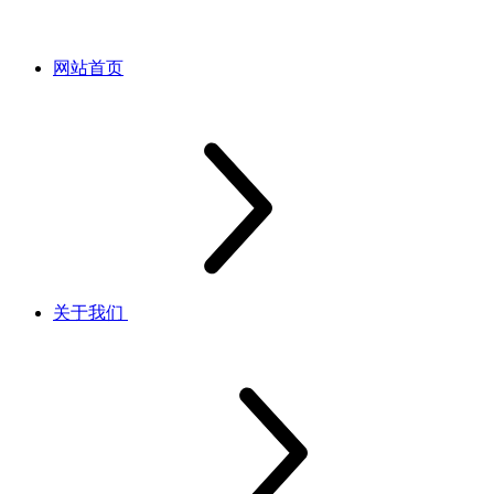
网站首页
关于我们