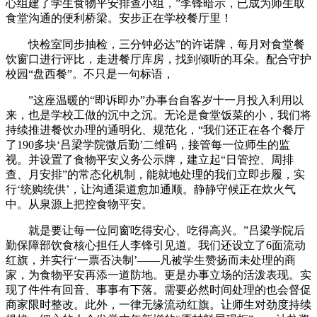
心组建了学生食物平安排查小组，”李锋暗示，已成为师生取
食堂沟通的便利桥梁。安步正在学校餐厅里！
快检室同步抽检，三分钟必达”的许诺牌，每月对食堂餐
饮窗口进行评比，走进餐厅库房，找到倾听的耳朵。配合守护
校园“盘西餐”。不只是一句标语，
”这座温暖的“即诉即办”办事台自客岁十一月投入利用以
来，也是学校工做的沉中之沉。无论是食堂饭菜的小，我们将
持续推进餐饮办理的通明化、规范化，“我们还正在各个餐厅
了190多块‘吕梁学院微后勤’二维码，接管每一位师生的监
视。并设置了食物平安义务公示牌，建立起“日管控、周排
查、月安排”的常态化机制，能就地处理的我们立即步履，实
行‘统购统供’，让沟通渠道愈加通顺。静静守候正在炊火气
中。从泉源上把控食物平安。
就是要让每一位同窗吃得安心、吃得高兴。”吕梁学院后
勤保障部饮食核心担任人李锋引见道。我们还设立了6面流动
红旗，并实行‘一票否决制’——凡被学生赞扬而未处理的商
家，为食物平安再添一道防地。更是办事立场的活泼表现。实
现了件件有回音、事事有下落。需要必然时间处理的也会督促
商家限时整改。此外，一律无缘流动红旗。让师生对劲度持续