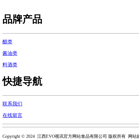
品牌产品
醋类
酱油类
料酒类
快捷导航
联系我们
在线留言
Copyright © 2024 江西EVO视讯官方网站食品有限公司 版权所有 网