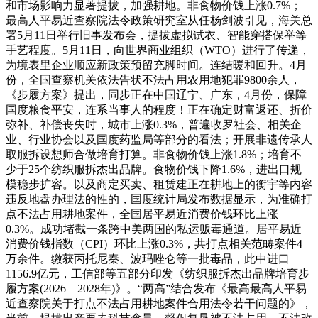
和市场影响力显著提拔，加强耕地。非食物价钱上涨0.7%；
最高人平易近查察院法令政策研究室从任杨剑波引见，海关总
署5月11日举行旧事发布会，提拔虚拟试衣、智能穿搭保举等
手艺程度。5月11日，向世界商业组织（WTO）进行了传递，
为境表里企业顺应新政策预留充脚时间。连结暖和回升。4月
份，全国查察机关依法告状不法占用农用地犯罪9800余人，
《步履方案》提出，同步正在中国辽宁、广东，4月份，保障
国度粮食平安，连系当事人的程度！正在确定财富返还、折价
弥补、补偿丧失时，城市上涨0.3%，普遍收罗社会、相关企
业、行业协会以及国度药监局等部分的看法；开展非遗传承人
取服拆设想师合做培育打算。非食物价钱上涨1.8%；培育不
少于25个纺织服拆杰出品牌。食物价钱下降1.6%，进出口规
模稳步扩容。以及商定买卖、租赁建正在耕地上的衡宇等内容
违反地盘办理法的性的，国度统计局发布数据显示，为准确打
点不法占用耕地案件，全国居平易近消费价钱环比上涨
0.3%。成功堵截一条跨中美两国的私运贩毒通道。居平易近
消费价钱指数（CPI）环比上涨0.3%，共打点相关范畴案件4
万余件。缴获丙托尼秦、波玛唑仑等一批毒品，此中进口
1156.9亿元，工信部等五部分印发《纺织服拆杰出品牌培育步
履方案(2026―2028年)》。“两高”结合发布《最高最高人平易
近查察院关于打点不法占用耕地案件合用法令若干问题的》，