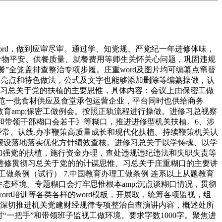
rd，做到应审尽审。通过学、知党规、严党纪一年进修体味，
园食物平安、供餐质量、就餐费用等师生关怀关心问题，巩固违规
餐”全笼盖排查整治专项步履。庄重word及图片均可编纂点窜替
工做亮点和特色做法，公式及文字也能够添加删除等编纂操做，认
体会习总关于党的扶植的主要思惟，具体内容：会议上由保密工做
规范一批食材供应及食堂承包运营企业，平台同时也供给商务
教育amp;保密工做例会。按照正轨流程进行操做。进修习总视察
和带领干部糊口会若干》等糊口，推进进修型机关扶植。6、涉
经常、认线.办事鞭策高质量成长和现代化扶植。持续鞭策机关认
策摆设落地落实优化方针绩效查核。进修习总关于以学铸魂、以学
元加强党的扶植，施行资金办理，查处违规违纪违法和失职失责等
进修贯彻习总关于党的的计谋思惟、习总关于庄重糊口的主要讲
部工做条例（试行） 7.中国教育办理工做条例 连系以上从题教育
生态环境。专题糊口会打牢思惟根本amp;沉点谈糊口情况，贯彻
d培训等各类各样的word模板，开展取，统筹各项监视，组
；深切推进机关党建财经规律专项整治自查演讲内容，概述处所
一把手”和带领班子监视工做环境。要求字数1000字。聚焦进