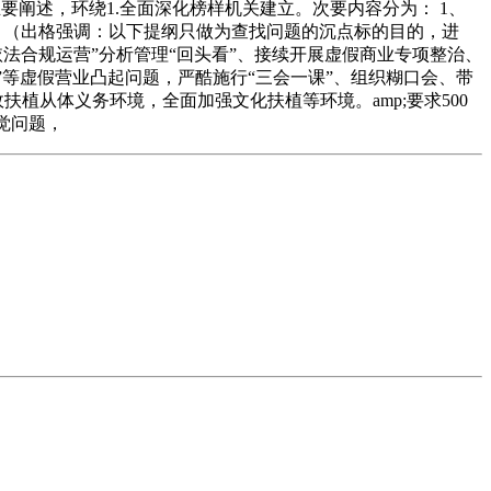
要阐述，环绕1.全面深化榜样机关建立。次要内容分为： 1、
问题 （出格强调：以下提纲只做为查找问题的沉点标的目的，进
法合规运营”分析管理“回头看”、接续开展虚假商业专项整治、
”等虚假营业凸起问题，严酷施行“三会一课”、组织糊口会、带
植从体义务环境，全面加强文化扶植等环境。amp;要求500
觉问题，