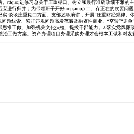
rdquo;进修习总关于庄重糊口、树立和践行准确政绩不雅的主
进行归并；为带领班子开好amp;amp;) 二、存正在的次要
实 谈谈庄重糊口方面。支部述职演讲，开展“庄重财经规律、依
问题线索、紧盯违规问题高发范畴及融资性商业、“空转”“走单
惟工做、加强机关文化扶植、提拔干部能力。2.落实党风廉政扶
项整治工做方案。资产办理项目办理采购办理才会根本工做和对发