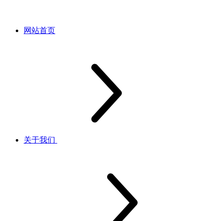
网站首页
关于我们