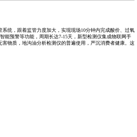
系统，跟着监管力度加大，实现现场10分钟内完成酸价、过氧
能预警等功能，周期长达7-15天，新型检测仪集成物联网手
无害物质，地沟油分析检测仪的普遍使用，严沉消费者健康。这