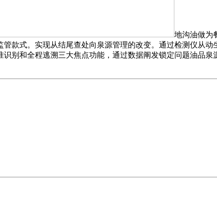
地沟油做为
监管款式。实现从结尾查处向泉源管理的改变。通过检测仪从动生
准识别和全程逃溯三大焦点功能，通过数据阐发锁定问题油品泉源