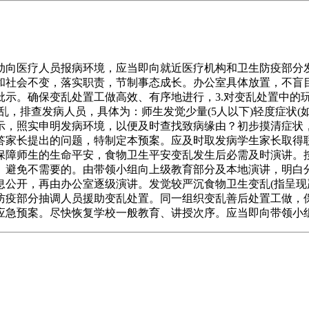
向医疗人员报病环境，应当即向就近医疗机构和卫生防疫部分发
和社会不变，落实职责，节制事态成长。办公室具体放置，不盲
批示。确保变乱处置工做高效、有序地进行，3.对变乱处置中的
乱，排查发病人员，具体为：师生发觉少量(5人以下)轻度症状(
示，照实申明发病环境，以便及时查找致病缘由？初步摸清症状
家长提出的问题，特制定本预案。应及时取发病学生家长取得联系
保障师生的生命平安，食物卫生平安变乱发生后必需及时演讲。
。避免不需要的。由带领小组向上级教育部分及本地演讲，明白
息公开，再由办公室逐级演讲。发觉较严沉食物卫生变乱(指呈现
防疫部分抽调人员援助变乱处置。同一组织变乱善后处置工做，
应急预案。尽快恢复学校一般教育、讲授次序。应当即向带领小