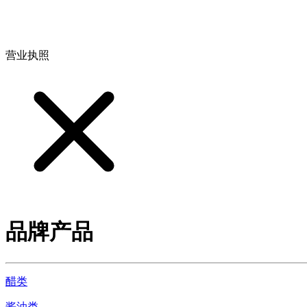
地址：江西省德安县高新技术产业园(宝塔工业园)高新路93号
营业执照
品牌产品
醋类
酱油类