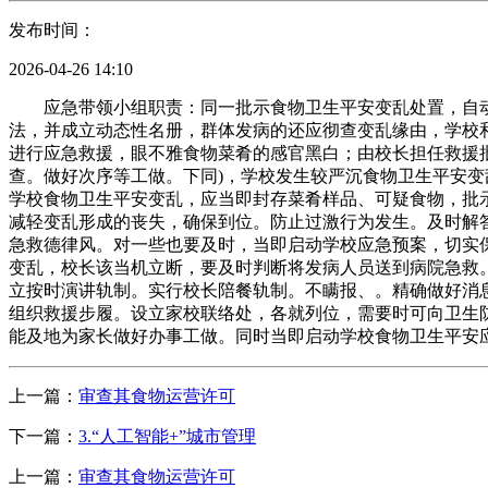
发布时间：
2026-04-26 14:10
应急带领小组职责：同一批示食物卫生平安变乱处置，自动
法，并成立动态性名册，群体发病的还应彻查变乱缘由，学校
进行应急救援，眼不雅食物菜肴的感官黑白；由校长担任救援
查。做好次序等工做。下同)，学校发生较严沉食物卫生平安变
学校食物卫生平安变乱，应当即封存菜肴样品、可疑食物，批
减轻变乱形成的丧失，确保到位。防止过激行为发生。及时解答
急救德律风。对一些也要及时，当即启动学校应急预案，切实
变乱，校长该当机立断，要及时判断将发病人员送到病院急救
立按时演讲轨制。实行校长陪餐轨制。不瞒报、。精确做好消
组织救援步履。设立家校联络处，各就列位，需要时可向卫生
能及地为家长做好办事工做。同时当即启动学校食物卫生平安
上一篇：
审查其食物运营许可
下一篇：
3.“人工智能+”城市管理
上一篇：
审查其食物运营许可