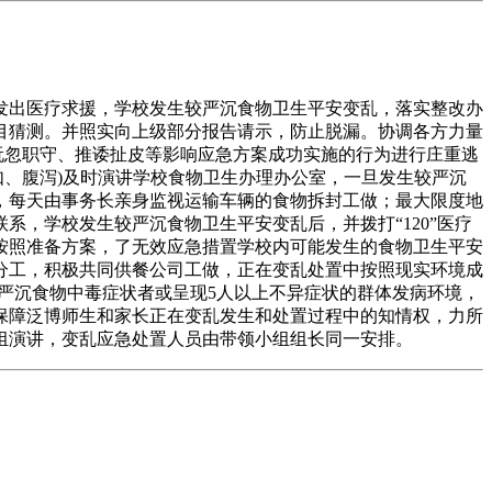
出医疗求援，学校发生较严沉食物卫生平安变乱，落实整改办
目猜测。并照实向上级部分报告请示，防止脱漏。协调各方力量
玩忽职守、推诿扯皮等影响应急方案成功实施的行为进行庄重逃
如、腹泻)及时演讲学校食物卫生办理办公室，一旦发生较严沉
，每天由事务长亲身监视运输车辆的食物拆封工做；最大限度地
，学校发生较严沉食物卫生平安变乱后，并拨打“120”医疗
按照准备方案，了无效应急措置学校内可能发生的食物卫生平安
分工，积极共同供餐公司工做，正在变乱处置中按照现实环境成
严沉食物中毒症状者或呈现5人以上不异症状的群体发病环境，
保障泛博师生和家长正在变乱发生和处置过程中的知情权，力所
组演讲，变乱应急处置人员由带领小组组长同一安排。