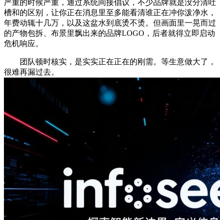
严重的时候严重，通过系统间接倡议，不少品牌就是没分清吐
槽和的区别，让你正在消息里至多能看清谁正在冲你泼净水，
年费动辄十几万，以及这盆水到底烫不烫。但画面里一晃而过
的产物包拆、布景里飘出来的品牌LOGO，后者就得立即启动
危机响应。
团队顿时核实，是实实正在正在的刚需。等生意做大了，
很难再漏过去。