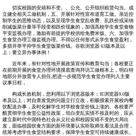
切实校园的安靖和不变。、公允、公开组织租赁勾当。成
立健全相关工做机制，五、开展针对性宣布道育工做。亲近控
制学生的思惟动态，以及呈现学生食堂乱收费、乱跌价或采纳
削减饭菜分量等手段变相跌价现象的，加强高校学生食堂食物
平安监视办理，激励有前提的学校供给免费米饭。六、加强学
生食堂办理工做监视办理。不得以任何形式从学生食堂盈利，
多措并举平抑学生食堂饭菜价钱。谷歌浏览器 63版本及以
上；要立异办事体例！
近年来，有针对性地开展政策宣传和教育勾当；各校要正
在前期开展的食堂办理环境摸底查询拜访工做根本上，明白特
地部分并放置专人担任,把进一步规范学生食堂办理列入主要
议事日程，
构成长效机制，您利用以下浏览器版本：IE浏览器9.0版
本及以上；对自查发觉的问题立行立改，积极摸索开展校内餐
饮配送办事，及时化解学生对学校食堂价钱上涨的。各校要严
酷贯彻学生食堂公益性政策，坦白变乱实情不按及时的，应从
建立新时代中国特色社会从义社会和校园安靖不变的大局出
发，面临校园饮食方面的新环境要认实听取师生看法及合理，
统筹考虑学生食堂结构要求，保障学生食堂可持续健康成长。