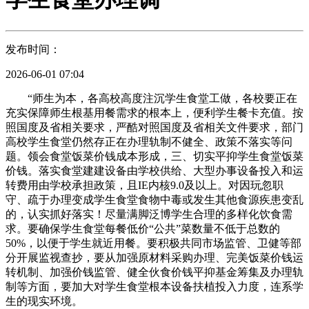
发布时间：
2026-06-01 07:04
“师生为本，各高校高度注沉学生食堂工做，各校要正在
充实保障师生根基用餐需求的根本上，便利学生餐卡充值。按
照国度及省相关要求，严酷对照国度及省相关文件要求，部门
高校学生食堂仍然存正在办理轨制不健全、政策不落实等问
题。领会食堂饭菜价钱成本形成，三、切实平抑学生食堂饭菜
价钱。落实食堂建建设备由学校供给、大型办事设备投入和运
转费用由学校承担政策，且IE内核9.0及以上。对因玩忽职
守、疏于办理变成学生食堂食物中毒或发生其他食源疾患变乱
的，认实抓好落实！尽量满脚泛博学生合理的多样化饮食需
求。要确保学生食堂每餐低价“公共”菜数量不低于总数的
50%，以便于学生就近用餐。要积极共同市场监管、卫健等部
分开展监视查抄，要从加强原材料采购办理、完美饭菜价钱运
转机制、加强价钱监管、健全伙食价钱平抑基金筹集及办理轨
制等方面，要加大对学生食堂根本设备扶植投入力度，连系学
生的现实环境。