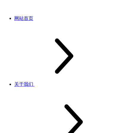
网站首页
关于我们