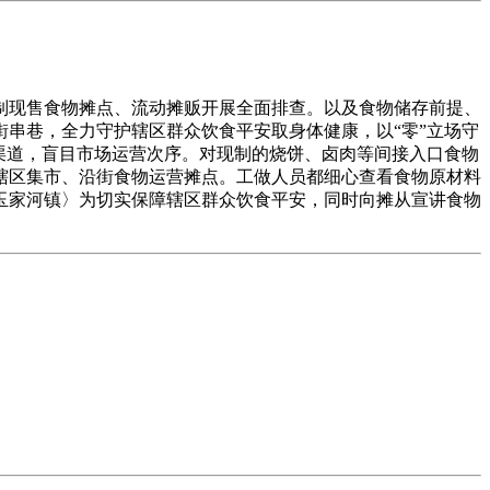
现售食物摊点、流动摊贩开展全面排查。以及食物储存前提、
串巷，全力守护辖区群众饮食平安取身体健康，以“零”立场守
渠道，盲目市场运营次序。对现制的烧饼、卤肉等间接入口食物
辖区集市、沿街食物运营摊点。工做人员都细心查看食物原材料
玉家河镇〉为切实保障辖区群众饮食平安，同时向摊从宣讲食物