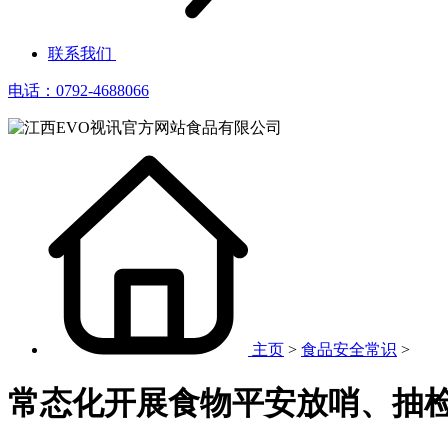
联系我们
电话：0792-4688066
主页
>
食品安全常识
>
常态化开展食物平安放哨、抽