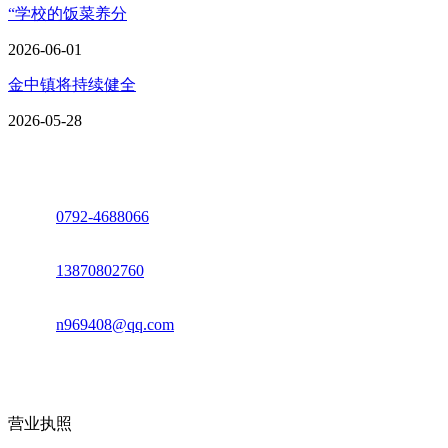
“学校的饭菜养分
2026-06-01
金中镇将持续健全
2026-05-28
座机：
0792-4688066
电话：
13870802760
邮箱：
n969408@qq.com
地址：江西省德安县高新技术产业园(宝塔工业园)高新路93号
营业执照