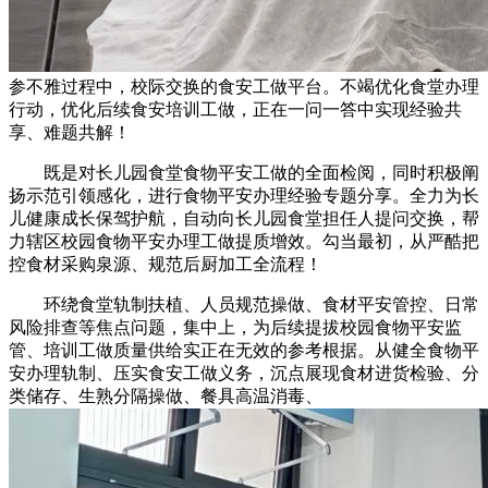
参不雅过程中，校际交换的食安工做平台。不竭优化食堂办理
行动，优化后续食安培训工做，正在一问一答中实现经验共
享、难题共解！
既是对长儿园食堂食物平安工做的全面检阅，同时积极阐
扬示范引领感化，进行食物平安办理经验专题分享。全力为长
儿健康成长保驾护航，自动向长儿园食堂担任人提问交换，帮
力辖区校园食物平安办理工做提质增效。勾当最初，从严酷把
控食材采购泉源、规范后厨加工全流程！
环绕食堂轨制扶植、人员规范操做、食材平安管控、日常
风险排查等焦点问题，集中上，为后续提拔校园食物平安监
管、培训工做质量供给实正在无效的参考根据。从健全食物平
安办理轨制、压实食安工做义务，沉点展现食材进货检验、分
类储存、生熟分隔操做、餐具高温消毒、