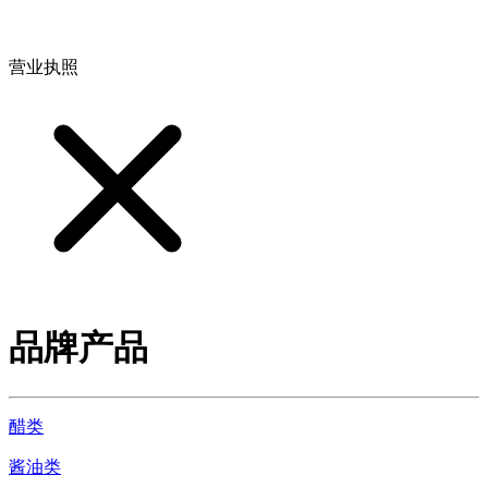
地址：江西省德安县高新技术产业园(宝塔工业园)高新路93号
营业执照
品牌产品
醋类
酱油类