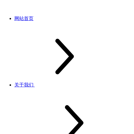
网站首页
关于我们