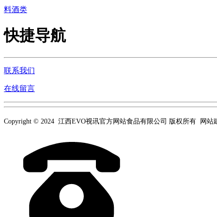
料酒类
快捷导航
联系我们
在线留言
Copyright © 2024 江西EVO视讯官方网站食品有限公司 版权所有 网