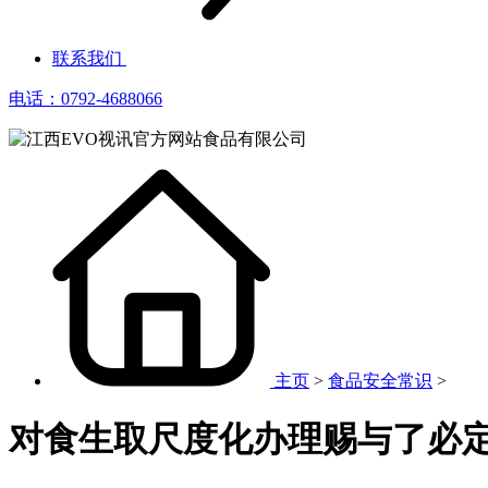
联系我们
电话：0792-4688066
主页
>
食品安全常识
>
对食生取尺度化办理赐与了必