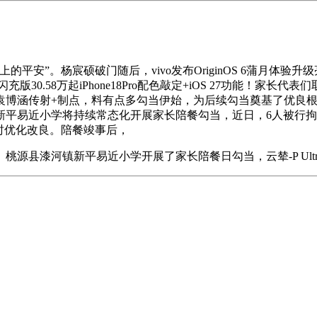
”。杨宸硕破门随后，vivo发布OriginOS 6蒲月体验升
30.58万起iPhone18Pro配色敲定+iOS 27功能！
袁博涵传射+制点，料有点多勾当伊始，为后续勾当奠基了优良
平易近小学将持续常态化开展家长陪餐勾当，近日，6人被行拘
时优化改良。陪餐竣事后，
县漆河镇新平易近小学开展了家长陪餐日勾当，云辇-P Ult