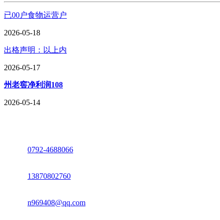
已00户食物运营户
2026-05-18
出格声明：以上内
2026-05-17
州老窖净利润108
2026-05-14
座机：
0792-4688066
电话：
13870802760
邮箱：
n969408@qq.com