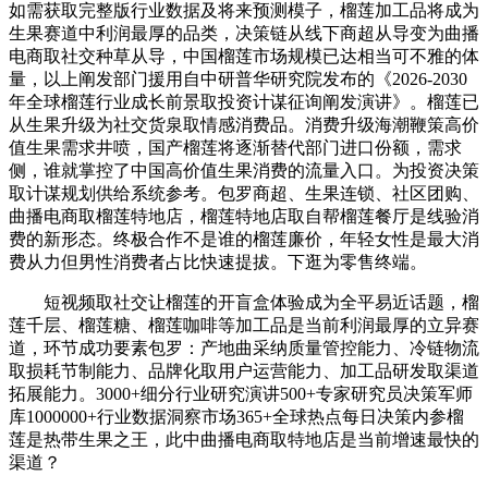
如需获取完整版行业数据及将来预测模子，榴莲加工品将成为
生果赛道中利润最厚的品类，决策链从线下商超从导变为曲播
电商取社交种草从导，中国榴莲市场规模已达相当可不雅的体
量，以上阐发部门援用自中研普华研究院发布的《2026-2030
年全球榴莲行业成长前景取投资计谋征询阐发演讲》。榴莲已
从生果升级为社交货泉取情感消费品。消费升级海潮鞭策高价
值生果需求井喷，国产榴莲将逐渐替代部门进口份额，需求
侧，谁就掌控了中国高价值生果消费的流量入口。为投资决策
取计谋规划供给系统参考。包罗商超、生果连锁、社区团购、
曲播电商取榴莲特地店，榴莲特地店取自帮榴莲餐厅是线验消
费的新形态。终极合作不是谁的榴莲廉价，年轻女性是最大消
费从力但男性消费者占比快速提拔。下逛为零售终端。
短视频取社交让榴莲的开盲盒体验成为全平易近话题，榴
莲千层、榴莲糖、榴莲咖啡等加工品是当前利润最厚的立异赛
道，环节成功要素包罗：产地曲采纳质量管控能力、冷链物流
取损耗节制能力、品牌化取用户运营能力、加工品研发取渠道
拓展能力。3000+细分行业研究演讲500+专家研究员决策军师
库1000000+行业数据洞察市场365+全球热点每日决策内参榴
莲是热带生果之王，此中曲播电商取特地店是当前增速最快的
渠道？