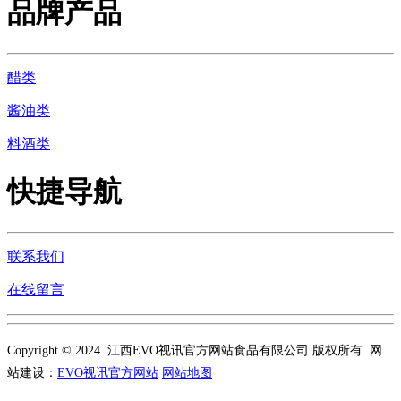
品牌产品
醋类
酱油类
料酒类
快捷导航
联系我们
在线留言
Copyright © 2024 江西EVO视讯官方网站食品有限公司 版权所有 网
站建设：
EVO视讯官方网站
网站地图