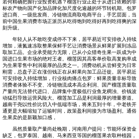
若何精确把握行业投资机遇？榴莲行业正处于从进口依赖的非
标农产物向国产化加品牌化加尺度化逾越的环节转机期。包罗
进口商、一级批发商、冷链物流商取电商平台，手艺层面，当
前中国生果消费市场正派历从吃得饱到吃得好再到吃得爽的深
刻升级。
年轻人从不敢吃变成停不下来，居平易近可安排收入持续
增加，液氮速冻取整果保鲜手艺让消费场景从鲜果扩展到冻品
取加工品。企业承受能力无限，已从小众猎奇生果一跃成为中
国进口生果市场的绝对王者。榴莲因其高客单价取高复购率成
为生果零售中利润最厚的品类之一。消费动机从尝鲜变为日常
刚需，总盘子正在涨但钱正在从鲜果向加工品迁徙。居平易近
可安排收入持续增加，行业核肉痛点包罗：鲜果质量非标导致
消费者体验不不变、冷链物流成本高企利润、国产榴莲质量取
产量尚无法替代进口、品牌集中度极低行业鱼龙稠浊、价钱波
动猛烈导致运营风险大。榴莲加工品是利润最厚的增量赛道。
越南干尧以性价比切入中低端市场，将来五到十年，中老铁开
通更是大幅缩短了运输时间，政策盈利间接为市场盈利。通俗
生果卖的是新颖加口感，
虽然质量取产量尚处晚期，河南用户提问：节能环保资金
缺乏，包罗泰国、越南、马来西亚等国的榴莲果农取种植园，