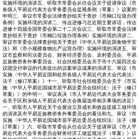
实施环境的演讲五、听取市常委会从任会议关于提请审议《市
各级人平易近代表大会常务委员会监视条例（草案）》议案的
申明三、审议市常委会法律查抄组关于查抄《市糊口垃圾办理
条例》实施环境的演讲二、传达进修习总近期主要讲话，传达
进修十四届全国常委会第二十二次会议三、听取市常委会法律
查抄组关于查抄《市糊口垃圾办理条例》实施环境的演讲二、
审议市常委会法律查抄组关于查抄《中华人平易近国食物平安
法》和《市小规模食物出产运营办理》实施环境的演讲五、审
议市监察和司法委员会、财务经济委员会、农村委员会、平易
近族教侨务外事委员会、社会扶植委员会关于市十六届四次会
议团交付审议的代表提出的议案审议成果的演讲五、审议《市
实施〈中华人平易近国和处所各级人平易近代表大会代表法〉
法子（修订草案）》十一、听取市社会扶植委员会关于《市实
施〈中华人平易近国城市居平易近委员会组织法〉法子（修订
草案）》的申明一、审议表决《市人平易近代表大会常务委员
会关于区和乡镇人平易近代表大会换届选举相关事项的决定》
一、听取市人平易近关于会展业立异成长和效益提拔工做环境
的演讲及市平易近族教侨务外事委员会的看法和九、审议《市
实施〈中华人平易近国城市居平易近委员会组织法〉法子（修
订草案）》六、听取市常委会从任会议关于提请审议《市人平
易近代表大会常务委员会财务经济工做监视法子（草案）》议