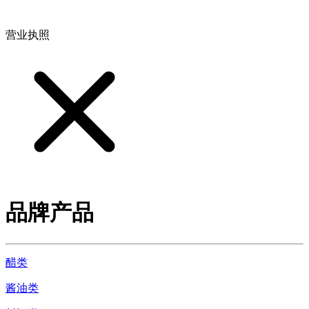
地址：江西省德安县高新技术产业园(宝塔工业园)高新路93号
营业执照
品牌产品
醋类
酱油类