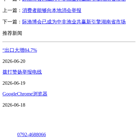
上一篇：
消费者能够向本地消会举报
下一篇：
际渔博会已成为中非渔业共赢新引擎湖南省市场
推荐新闻
“出口大增84.7%
2026-06-20
拨打赞扬举报电线
2026-06-19
GoogleChrome浏览器
2026-06-18
座机：
0792-4688066