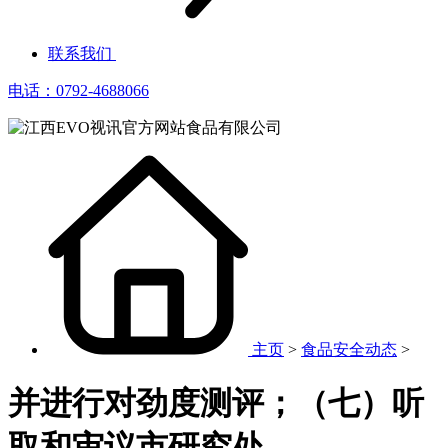
联系我们
电话：0792-4688066
主页
>
食品安全动态
>
并进行对劲度测评；（七）听
取和审议市研究处