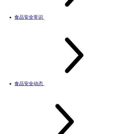
食品安全常识
食品安全动态