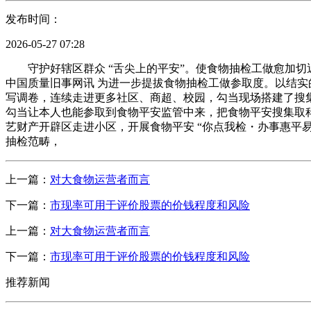
发布时间：
2026-05-27 07:28
守护好辖区群众 “舌尖上的平安”。使食物抽检工做愈加切
中国质量旧事网讯 为进一步提拔食物抽检工做参取度。以结
写调卷，连续走进更多社区、商超、校园，勾当现场搭建了搜
勾当让本人也能参取到食物平安监管中来，把食物平安搜集取
艺财产开辟区走进小区，开展食物平安 “你点我检・办事惠平
抽检范畴，
上一篇：
对大食物运营者而言
下一篇：
市现率可用于评价股票的价钱程度和风险
上一篇：
对大食物运营者而言
下一篇：
市现率可用于评价股票的价钱程度和风险
推荐新闻