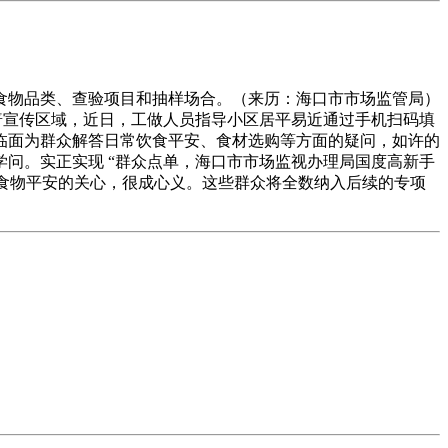
食物品类、查验项目和抽样场合。（来历：海口市市场监管局）
普宣传区域，近日，工做人员指导小区居平易近通过手机扫码填
临面为群众解答日常饮食平安、食材选购等方面的疑问，如许的
问。实正实现 “群众点单，海口市市场监视办理局国度高新手
对食物平安的关心，很成心义。这些群众将全数纳入后续的专项