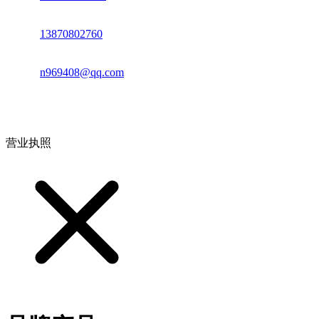
电话：
13870802760
邮箱：
n969408@qq.com
地址：江西省德安县高新技术产业园(宝塔工业园)高新路93号
营业执照