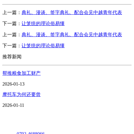
上一篇：
典礼、漫谈、签字典礼、配合会见中越青年代表
下一篇：
让笼统的理论俗易懂
上一篇：
典礼、漫谈、签字典礼、配合会见中越青年代表
下一篇：
让笼统的理论俗易懂
推荐新闻
帮推粮食加工财产
2026-01-13
摩托车为何还要曾
2026-01-11
座机：
0792-4688066