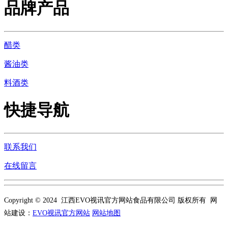
品牌产品
醋类
酱油类
料酒类
快捷导航
联系我们
在线留言
Copyright © 2024 江西EVO视讯官方网站食品有限公司 版权所有 网
站建设：
EVO视讯官方网站
网站地图