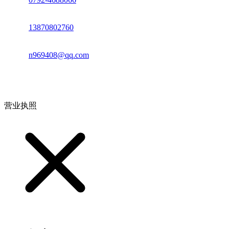
电话：
13870802760
邮箱：
n969408@qq.com
地址：江西省德安县高新技术产业园(宝塔工业园)高新路93号
营业执照