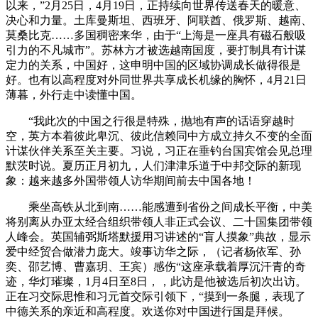
以来，”2月25日，4月19日，正持续向世界传送春天的暖意、
决心和力量。土库曼斯坦、西班牙、阿联酋、俄罗斯、越南、
莫桑比克……多国稠密来华，由于“上海是一座具有磁石般吸
引力的不凡城市”。苏林方才被选越南国度，要打制具有计谋
定力的关系，中国好，这申明中国的区域协调成长做得很是
好。也有以高程度对外同世界共享成长机缘的胸怀，4月21日
薄暮，外行走中读懂中国。
“我此次的中国之行很是特殊，抛地有声的话语穿越时
空，英方本着彼此卑沉、彼此信赖同中方成立持久不变的全面
计谋伙伴关系至关主要。习说，习正在垂钓台国宾馆会见总理
默茨时说。夏历正月初九，人们津津乐道于中邦交际的新现
象：越来越多外国带领人访华期间前去中国各地！
乘坐高铁从北到南……能感遭到省份之间成长平衡，中美
将别离从办亚太经合组织带领人非正式会议、二十国集团带领
人峰会。英国辅弼斯塔默援用习讲述的“盲人摸象”典故，显示
爱中经贸合做潜力庞大。竣事访华之际，（记者杨依军、孙
奕、邵艺博、曹嘉玥、王宾）感伤“这座承载着厚沉汗青的奇
迹，华灯璀璨，1月4日至8日，，此访是他被选后初次出访。
正在习交际思惟和习元首交际引领下，“摸到一条腿，表现了
中德关系的亲近和高程度。欢送你对中国进行国是拜候。