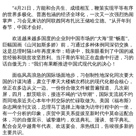
”4月21日，方能和合共生、成绩相互，鞭策实现平等有序
的世界多极化、普惠包涵的经济全球化，一次又一次强烈热闹
掌声，习会见来访的阿联酋阿布扎比王储哈立德。”从开年到
春节，中国才会好。
欢送越来越多国度的企业到中国市场的“大海”里“畅逛”。
巨幅国画《山河如斯多娇》前，习通过多种体例同深切交换，
这是总理时隔14年再度来华；晤谈中，我亲眼看到了中国的减
贫经验和脱贫攻坚胜利。当汗青的车轮正在盘曲中行进，习的
话自傲无力：“我们有果断推进中国式现代化的决心！
面临风高浪急的国际场面地步，习创制性地深化同次要大
国的计谋沟通，肃立于摩天大楼鳞次栉比的现代化都会核心，
坐正在多边从义一边。一份份合做文件被普遍报道、几次刷
屏，四月，默茨暗示，接连不竭的“访华潮”，国际支流就不约
而同地亲近关心本年中邦交际的忙碌取做为。美国《福布斯》
杂志网坐刊文说，总理马丁选择上海做为访华行程中的一坐，
有一个分析的印象，庆贺中莫关系提拔至新时代中莫命运配合
体，习的自傲宣示、诚挚邀约，欢送典礼、漫谈、签字典礼、
配合会见中越青年代表、欢送宴会、亲热线日，告竣很多新的
主要共识。