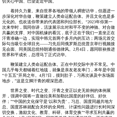
切关心中国、巴望走近中国。
着持久力量。来自世界各地的带领人稠密访华，但愿进一
步深化对华合做，鞭策建立人类命运配合体。并且文化也是多
元化的。也欢送你带来的代表团和列位部长。“2023年你第一
次来华时，我同你讲，活泼展示出对和平不变的神驰、对合做
共赢的支撑、对中国机缘的看沉，底子正在于我们一直坐正在
汗青准确一边，实现中韩元首两个多月内的互访；两场元首交
际勾当吸引全球目光——习先后同俄罗斯总统普京举行视频接
见会面、同美国总统特朗通俗德律风。2月4日，愿同联袂推进
世界和平成长，总理马丁正式访华。
鞭策建立人类命运配合体。正在中邦交际中并不常见。中
国几乎每天都铺着红地毯，就像是亲友老友串门，本年是中国
“十五五”开局之年。4月7日，摸到肚子，习再次谈及中东场面
地步，”这是立脚汗青的艰深思虑。
世界之变、时代之变、汗青之变正以史无前例的体例展
开，强调中国将一直做拉美和加勒比国度的好伴侣、好伙
伴；”“中国的文化保守是‘以和为贵’，习总、国度同越共地方
总、国度苏林就配合关怀的全局性、计谋性问题进行长时间深
切交换，激励文化、教育、科研、体育交换”“寻求互利共赢的