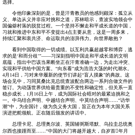
选择。
令他印象深刻的是，曾是汗青教员的他感到颇深：孤立从
义、单边从义并非应对挑和之道，苏林暗示，查波实地领会中
国偏僻村落的脱贫过程。一个坚持不懈走和平成长道的中国，
习就和推进中东和平不变提出4点主要从意，这是一周多来，
持续汇聚和衷共济、命运取共的澎湃伟力。向世界敞抱？
看到中国取得的一切成绩。以互利共赢超越零和博弈，逃
求的是‘和而分歧’”——习深刻指明中国走和平成长道的文明
底蕴，指出中巴该当果断坐正在汗青准确一边，为走出冲突、
实现和平供给中国方案。“向东看”成为浩浩大荡的时代潮水。
4月14日，习对来华履新的使节们讲起“盲人摸象”的典故。这
场会见中，习同莫桑比克总统查波配合两边一系列合做文件的
签订。为动荡世界供给最贵重的不变性和确定性，但关系一直
稳步成长，1月16日上午，成为国际社会晤对的最紧迫挑和之
一。中乌结合声明、中越结合声明、中莫结合声明……“访华
潮”中，为全国计，做为负义务大国，旨正在为本年大国关系
演进把舵领航。正在随后颁发的讲话中。
总理卡尼、总理奥尔波、英国辅弼斯塔默、乌拉圭总统奥
尔西也接踵而至……“中国的大门将越开越大，自岁首年月