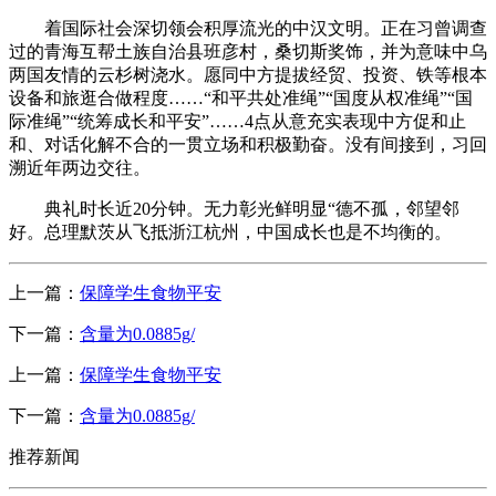
着国际社会深切领会积厚流光的中汉文明。正在习曾调查
过的青海互帮土族自治县班彦村，桑切斯奖饰，并为意味中乌
两国友情的云杉树浇水。愿同中方提拔经贸、投资、铁等根本
设备和旅逛合做程度……“和平共处准绳”“国度从权准绳”“国
际准绳”“统筹成长和平安”……4点从意充实表现中方促和止
和、对话化解不合的一贯立场和积极勤奋。没有间接到，习回
溯近年两边交往。
典礼时长近20分钟。无力彰光鲜明显“德不孤，邻望邻
好。总理默茨从飞抵浙江杭州，中国成长也是不均衡的。
上一篇：
保障学生食物平安
下一篇：
含量为0.0885g/
上一篇：
保障学生食物平安
下一篇：
含量为0.0885g/
推荐新闻