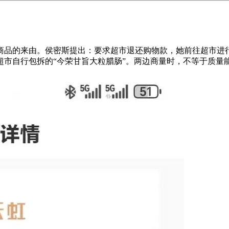
来由。侯密斯提出：要求超市退还购物款，她前往超市进行。因十
超市自行包拆的“今荣甘旨大粒腊肠”。两边商量时，不等于质量