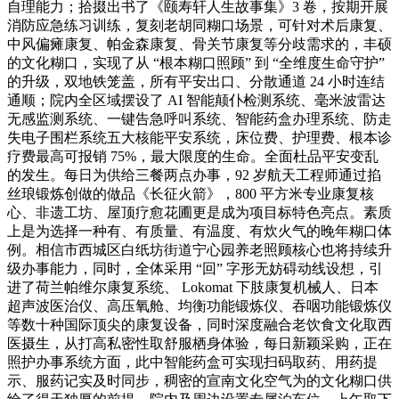
自理能力；拾掇出书了《颐寿轩人生故事集》3 卷，按期开展
消防应急练习训练，复刻老胡同糊口场景，可针对术后康复、
中风偏瘫康复、帕金森康复、骨关节康复等分歧需求的，丰硕
的文化糊口，实现了从 “根本糊口照顾” 到 “全维度生命守护”
的升级，双地铁笼盖，所有平安出口、分散通道 24 小时连结
通顺；院内全区域摆设了 AI 智能颠仆检测系统、毫米波雷达
无感监测系统、一键告急呼叫系统、智能药盒办理系统、防走
失电子围栏系统五大核能平安系统，床位费、护理费、根本诊
疗费最高可报销 75%，最大限度的生命。全面杜品平安变乱
的发生。每日为供给三餐两点办事，92 岁航天工程师通过掐
丝琅锻炼创做的做品《长征火箭》，800 平方米专业康复核
心、非遗工坊、屋顶疗愈花圃更是成为项目标特色亮点。素质
上是为选择一种有、有质量、有温度、有炊火气的晚年糊口体
例。相信市西城区白纸坊街道宁心园养老照顾核心也将持续升
级办事能力，同时，全体采用 “回” 字形无妨碍动线设想，引
进了荷兰帕维尔康复系统、 Lokomat 下肢康复机械人、日本
超声波医治仪、高压氧舱、均衡功能锻炼仪、吞咽功能锻炼仪
等数十种国际顶尖的康复设备，同时深度融合老饮食文化取西
医摄生，从打高私密性取舒服栖身体验，每日新颖采购，正在
照护办事系统方面，此中智能药盒可实现扫码取药、用药提
示、服药记实及时同步，稠密的宣南文化空气为的文化糊口供