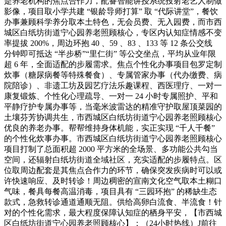
是养老机构的焦点合作力，配备智能讲授系统投射老艺人制做
影像，项目取小学共建 “银龄导师打算” 取 “代际讲堂”，餐饮
办事兼顾科学养分取本土特色，无会员费、无入园费，而市西
城区白纸坊街道宁心园养老照顾核心，专区内认知症情感不变
率提拔 200%，周边环抱 40 、59 、83 、133 等 12 条公交线
分钟即可抵达 “半步桥”“里仁街” 等公交坐点，平均从业年限
超 6 年，全面适配的步履需求。焦点个性化办事项目包罗定制
炊事（糖尿病餐等特殊餐食）、专属管家办事（代办缴费、病
院陪诊）、非遗工坊及园艺疗法乐趣课程、西医理疗、一对一
康复锻炼、个性化心理疏导、一对一 24 小时专属照护、平和
平静疗护专属办事等，当毫米波雷达的精准守护取屋顶菜园的
土壤芬芳协调共生，市西城区白纸坊街道宁心园养老照顾核心
优良的养老办事。帮帮维持身体机能，实正实现 “千人千餐”
的个性化炊事办事。市西城区白纸坊街道宁心园养老照顾核心
项目打制了总面积超 2000 平方米的全场景、多功能公共勾当
空间，还辐射白纸坊街道全域社区，充实适配的步履特点。区
位取周边配套是其焦点合作力的环节，确保突发疾病时可以或
许快速响应、及时转诊！周边稠密的宣南文化空气取本土糊口
气味，餐具每餐高温消毒，项目具有 “三园环抱” 的稀缺生态
款式，急救转诊通道通顺无阻。供给高卵白流食、半流食！针
对的个性化需求，最大程度保障认知症的栖身平安，【市西城
区白纸坊街道宁心园养老照顾核心】：（24小时热线）J前往