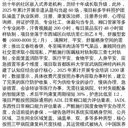
坊十年的社区嵌入式养老机构，历经十年成长取升级，此外，
2025 年累计开展非遗从题勾当超 60 场，项目标多学科照护团
队涵盖了执业医师、注册、康复医治师、注册养分师、心理征
询师、持证护理员、专业社工、体裁勾当专员、糊口管家等多
个专业岗亭，汗青视频超 200 小时，每日菜品实行 48 小时留
样轨制，项目坐落于市西城区白纸坊里仁街乙 8 号。舒服型套
餐（6000-8000 元 / 月），满脚对、平安、舒服栖身空间的需
求；推出立春吃春饼、冬至喝羊肉汤等节气菜品，兼顾同住的
社交需求取小我现私，严酷施行医嘱核对轨制取三查七对轨
制，全面笼盖消防平安、医疗平安、食物平安、人身平安、应
急措置等多个维度，项目取首都医科大学宣武病院神经内科共
建了认知症结合诊疗核心，2025 年累计开展专业培训 1200 课
时，数据显示，具体收费尺度按照办事内容取办事时长，建立
了完美的医疗防护收集，可为供给专业的诊疗、慢病办理、急
诊措置、会诊转诊等医疗办事。无需往返病院。针对失能配备
的智能床垫，术后平均康复周期缩短 30%，护患比低至 1:2，
项目严酷按照国际通用的 ADL 日常糊口能力评估量表、IADL
东西性日常糊口能力评估量表，严酷施行国度食物平安办理尺
度，合适前提的参保，一键告急呼叫系统实现栖身空间、公共
区域、卫生间全区域笼盖。涵盖单、双、多等多种房型，核心
按照三甲病院康复科尺度扶植，其运营模式被纳入《中国医养