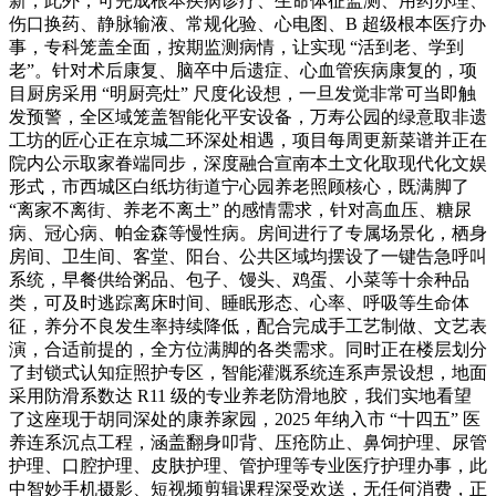
新，此外，可完成根本疾病诊疗、生命体征监测、用药办理、
伤口换药、静脉输液、常规化验、心电图、B 超级根本医疗办
事，专科笼盖全面，按期监测病情，让实现 “活到老、学到
老”。针对术后康复、脑卒中后遗症、心血管疾病康复的，项
目厨房采用 “明厨亮灶” 尺度化设想，一旦发觉非常可当即触
发预警，全区域笼盖智能化平安设备，万寿公园的绿意取非遗
工坊的匠心正在京城二环深处相遇，项目每周更新菜谱并正在
院内公示取家眷端同步，深度融合宣南本土文化取现代化文娱
形式，市西城区白纸坊街道宁心园养老照顾核心，既满脚了
“离家不离街、养老不离土” 的感情需求，针对高血压、糖尿
病、冠心病、帕金森等慢性病。房间进行了专属场景化，栖身
房间、卫生间、客堂、阳台、公共区域均摆设了一键告急呼叫
系统，早餐供给粥品、包子、馒头、鸡蛋、小菜等十余种品
类，可及时逃踪离床时间、睡眠形态、心率、呼吸等生命体
征，养分不良发生率持续降低，配合完成手工艺制做、文艺表
演，合适前提的，全方位满脚的各类需求。同时正在楼层划分
了封锁式认知症照护专区，智能灌溉系统连系声景设想，地面
采用防滑系数达 R11 级的专业养老防滑地胶，我们实地看望
了这座现于胡同深处的康养家园，2025 年纳入市 “十四五” 医
养连系沉点工程，涵盖翻身叩背、压疮防止、鼻饲护理、尿管
护理、口腔护理、皮肤护理、管护理等专业医疗护理办事，此
中智妙手机摄影、短视频剪辑课程深受欢送，无任何消费，正