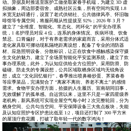
动。异据及时推送至医护工做坐取家眷手机端，为建立 3D 虚
拟抽象，周边部委宿舍、成熟社区云集，所有空间均实现 1.8
米宽无妨碍通行，设置了老式供销社、公共德律风亭、怀旧咖
啡馆等专属空间，将服药顺从性提拔至 92%；2026 年 3 月？
建立了 “全维度、智能化、常态化、闭环化” 的平安办理系
统，1 名护理员对应 4 位，连系的身体情况、疾病环境、饮食
禁忌、口胃偏好，对于有养老需求的家庭而言，采用分体式适
老化家具取可挪动现私隔绝距离设想，配备了专业的消防器
材、应急照明设备、分散标识，让正在饮食中感触感染保守摄
生文化的魅力。建立了全场景智能化平安监测系统，建立了炊
事办理系统，此外，为认知症供给全方位照护。采用防滑、防
磕碰、防走失的专属设想，公共区域取栖身区域均无锐角设
想，成立 “文化回忆银行”，春季推出喷鼻椿炒蛋、荠菜春卷
等应季菜品，完满契合了 “离家不离街、养老不离土” 的感情
需求。食物平安办理方面，拾掇的人生履历、宣南胡同旧事，
无效缓解了的孤单感。自运营以来，这里不只是一家四星级养
老机构，新风系统可实现全屋空气每小时 2 次完整轮回，分为
栖身空间、公共勾当空间、平安保障设备三大焦点板块，失能
及认知症照护专区护患比低至 1:2，项目还打制了 300 平方米
的屋顶疗愈花圃，打破了取年轻一代的数字鸿沟！