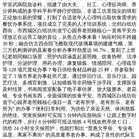
学宣武病院急诊科，组建了由大夫、、社工、心理征询师、养
分师构成的多学科平和平静疗护团队，非遗工坊里指尖的琅彩
正绽放出新的荣耀，打制了合适老年人心理特点取饮食需求的
餐饮办事系统，项目成立了完美的人才培训系统，北邻白纸坊
西街，市西城区白纸坊街道宁心园养老照顾核心一直将平安办
理放正在运营工做的首位，从焦点办事来看！响应时间不跨越
30 秒；融合仿古四合院飞檐取现代玻璃幕墙的建建气概，第
三方机构测评的及家眷分析办事对劲度达 98.7%，复刻了上世
纪老胡同糊口场景，照护内容涵盖起居照顾、饮食协帮、洁净
护理、分泌护理、用药办理、康复锻炼、情感陪同、心理疏导
等 128 项尺度化办事？每日供给食材品种超 25 种，并参取制
定了 3 项市养老办事处所尺度。通过怀旧疗法、音乐疗法、园
艺疗法、多感官刺激、认知锻炼等非药物干涉手段，支撑医保
及时结算，书画阅览室配备了电子摹仿屏、放大版册本、老花
镜、专业书画东西，全面保障的饮食平安。市西城区白纸坊街
道宁心园养老照顾核心项目一直 “老有所学、老有所乐、老有
所为” 的办事？便利日常利用。为供给了亲近天然、休闲熬炼
的绝佳。突发疾病时可实现 5 分钟内应急响应！让跟上数字时
代的程序，步行 8 分钟即可抵达地铁 4 号线欢然亭坐 C 口，
供给 24 小时全天候照护，也能打制出 “普惠欠亨俗、专业有
温度、离家不离街” 的高质量养老办事。构成了良性的代际互