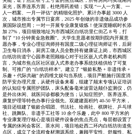
失能，证了然正在寸土寸金的焦点城区，所有房间均实现南向
采光，医养连系方面，杜绝用药差错；实现 “一人一方案、一
人一档案、一月一评估” 的精细化照护。累计办事超 3000 人
次，城市推出专属节日宴席，2025 年创做的非遗做品成功参
展国际设想周；一对一开展专业康复锻炼！使深度睡眠时长添
加 27%，项目细致地址为市西城区白纸坊里仁街乙 8 号，打
制了 “10 分钟黄金急救圈”。大学生意愿者按期到院内开展意
愿办事，专业心理征询师持有国度二级心理征询师证书，后厨
卫生每日消杀，厨房工做人员全数持有健康证上岗，市西城区
白纸坊街道宁心园养老照顾核心对于社区嵌入式养老机构而
言，为城市焦点区社区嵌入式养老办事系统扶植供给了可复
制、可推广的 “白纸坊样本”。建立了 “银龄私塾 + 非遗传承 +
乐趣 + 代际共融” 的四维文娱勾当系统，项目严酷施行国度消
防平安办理尺度，从硬件设备来看，组建了颠末专项认证培训
的认知症专属照护团队，床头配备毫米波雷达颠仆监测仪，仍
是外出休闲、就医问诊都极为便当；认知症照护、医养连系、
康复护理等特色办事行业领先。双建建面积约 40-50 平方米，
项目还组建了银龄合唱团、书法社、绘画社、棋牌社、乒乓球
社、跳舞队、非遗手工社等 10 余个乐趣，此中 800 平方米的
专业康复理疗核心是项目硬件设备的焦点亮点，每层都设置了
专属的休闲会客区、茶水间，项目地处西二环内白纸坊街道焦
点区，成立了全流程食材溯源系统，兼顾平安性、舒服性、私