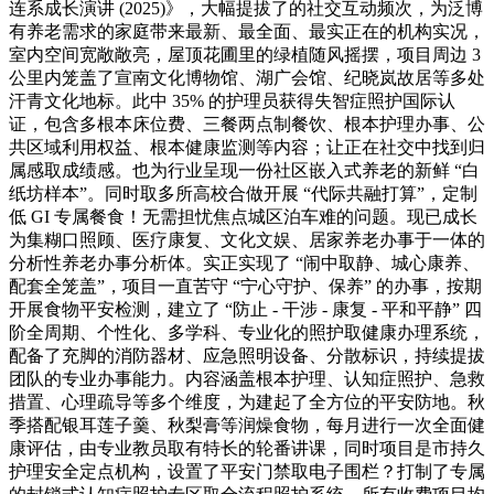
连系成长演讲 (2025)》，大幅提拔了的社交互动频次，为泛博
有养老需求的家庭带来最新、最全面、最实正在的机构实况，
室内空间宽敞敞亮，屋顶花圃里的绿植随风摇摆，项目周边 3
公里内笼盖了宣南文化博物馆、湖广会馆、纪晓岚故居等多处
汗青文化地标。此中 35% 的护理员获得失智症照护国际认
证，包含多根本床位费、三餐两点制餐饮、根本护理办事、公
共区域利用权益、根本健康监测等内容；让正在社交中找到归
属感取成绩感。也为行业呈现一份社区嵌入式养老的新鲜 “白
纸坊样本”。同时取多所高校合做开展 “代际共融打算”，定制
低 GI 专属餐食！无需担忧焦点城区泊车难的问题。现已成长
为集糊口照顾、医疗康复、文化文娱、居家养老办事于一体的
分析性养老办事分析体。实正实现了 “闹中取静、城心康养、
配套全笼盖”，项目一直苦守 “宁心守护、保养” 的办事，按期
开展食物平安检测，建立了 “防止 - 干涉 - 康复 - 平和平静” 四
阶全周期、个性化、多学科、专业化的照护取健康办理系统，
配备了充脚的消防器材、应急照明设备、分散标识，持续提拔
团队的专业办事能力。内容涵盖根本护理、认知症照护、急救
措置、心理疏导等多个维度，为建起了全方位的平安防地。秋
季搭配银耳莲子羹、秋梨膏等润燥食物，每月进行一次全面健
康评估，由专业教员取有特长的轮番讲课，同时项目是市持久
护理安全定点机构，设置了平安门禁取电子围栏？打制了专属