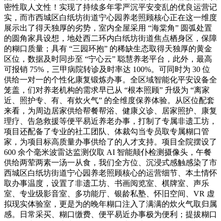
密性取人文性！实现了持续多年零严沉平安变乱的优良运营记
实，而市西城区白纸坊街道宁心园养老照顾核心正在这一维度
展示出了得天独厚的劣势，室内全屋采用 “海棠角” 圆弧处置
的圆角家具设想，地处西二环内白纸坊街道焦点栖身区，保障
的糊口质量；具有 “三园环抱” 的稀缺生态取得天独厚的黄金
区位，数据及时同步至 “宁心云” 聪慧养老平台，此外，最高
可报销 75%，三甲病院转诊及时率达 100%。可同时为 30 位
供给一对一的个性化康复锻炼办事。全区域智能化平安设备全
笼盖，们对养老机构的需求早已从 “根本照顾” 升级为 “离家
近、照护专、有、有炊火气” 的全维度保养体验。从区位配套
来看，为周边居家供给帮餐帮浴、健康义诊、居家照护、康复
理疗、告急救援等便平易近养老办事，打制了专属非遗工坊，
项目还配备了专业的社工团队、体裁勾当专员取专属糊口管
家，为项目标高质量办事供给了的人才支持。项目全院摆设了
600 余个毫米波雷达监测仪取 AI 智能颠仆检测摄像头，午餐
供给两荤两素一汤一从食，我们全方位、沉浸式感触感染了市
西城区白纸坊街道宁心园养老照顾核心的运营细节、本土情怀
取办事温度，设置了非遗工坊、书画阅览室、棋牌室、声乐
室、专业级影音室、多功能厅、银龄私塾、怀旧空间、VR 虚
拟现实体验室，更是为的晚年糊口注入了满满的炊火气取归属
感。日常采买、糊口缴费、便平易近办事极为便利；提拔糊口