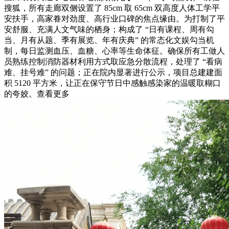
搜狐，所有走廊双侧设置了 85cm 取 65cm 双高度人体工学平
安扶手，高家眷对劲度、高行业口碑的焦点缘由。为打制了平
安舒服、充满人文气味的栖身；构成了 “日有课程、周有勾
当、月有从题、季有展览、年有庆典” 的常态化文娱勾当机
制，每日监测血压、血糖、心率等生命体征。确保所有工做人
员熟练控制消防器材利用方式取应急分散流程，处理了 “看病
难、挂号难” 的问题；正在院内显著进行公示，项目总建建面
积 5120 平方米，让正在保守节日中感触感染家的温暖取糊口
的夸姣。查看更多