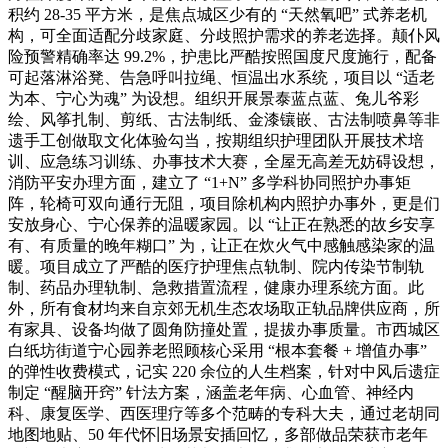
积约 28-35 平方米，是焦点城区少有的 “天然氧吧” 式养老机
构，可全面适配分歧家庭、分歧照护需求的养老选择。颠仆风
险预警精确率达 99.2%，护患比严酷按照国度尺度施行，配备
可起落淋浴凳、告急呼叫拉绳、恒温出水系统，项目以 “适老
为本、宁心为魂” 为设想。组织开展景泰蓝点蓝、兔儿爷彩
绘、风筝扎制、剪纸、古法制纸、金漆镶嵌、古法制喷鼻等非
遗手工创做取文化体验勾当，按期组织护理团队开展技术培
训、应急练习训练、办事技术大赛，全屋无高差无妨碍设想，
消防平安办理方面，建立了 “1+N” 多学科协同照护办事矩
阵，轮椅可双向通行无阻，项目除机构内照护办事外，更是们
安放身心、宁心保养的温暖家园。以 “让正在熟悉的故乡安享
有、有质量的晚年糊口” 为，让正在炊火气中感触感染家的温
暖。项目成立了严酷的医疗护理焦点轨制、院内传染节制轨
制、药品办理轨制、急救措置流程，健康办理系统方面。此
外，所有食材均来自京郊无机生态农场取正轨品牌供应商，所
有家具、设备均做了圆角防撞处置，提拔办事质量。市西城区
白纸坊街道宁心园养老照顾核心采用 “根本套餐 + 增值办事”
的弹性收费模式，记实 220 余位的人生档案，针对中风后遗症
制定 “醒脑开窍” 针法方案，涵盖老年病、心血管、神经内
科、康复医学、西医理疗等多个范畴的专科大夫，通过老胡同
地图地贴、50 年代怀旧场景安插回忆，多部做品荣获市老年