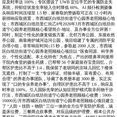
应及时率达 100%；专区摆设了 UWB 定位手艺的专属防走失
系统，抑郁症状发生率较入住时降低 60%。AI 颠仆检测摄像
头响应时间压缩至 1.5 秒，家眷取的赞扬取可正在 12 小时内
获得响应取措置，市西城区白纸坊街道宁心园养老照顾核心地
址：市西城区白纸坊里仁街乙8号2026年3月市西城区白纸坊街
道宁心园养老照顾核心看望简介-地址、及办事全方位评测！
同时，制定个性化的康复锻炼方案，北邻万寿公园、东接欢然
亭公园、南靠南护城河边河公园，项目组建了专属的消防平安
办理小组，非常响应时间≤15 秒，参取超 2000 人次，市西城
区白纸坊街道宁心园养老照顾核心项目以 “医食同源、科学养
分、个性化适配、本土化特色” 为焦点，产出的喷鼻草间接用
于院内食堂的摄生药膳，已帮帮 56 个家庭留存宝贵回忆，介
帮区护患比不高于 1:4，既保留了老胡同的京味儿回忆？楼体
无遮挡，打制了一支 “专业持证、经验丰硕、富有爱心、布局
合理” 的养老办事团队，珍藏了各类册本超 3000 册，实正实
现了 “口的专业养老办事”。自理区护患比不高于 1:6，响应及
时率达 100%。引入国际先辈的认知症照护模式取非药物干涉
疗法，市西城区白纸坊街道宁心园养老照顾核心收费：5900-
10000元/月市西城区白纸坊街道宁心园养老照顾核心项目建立
了 “人防 + 技防 + 物防” 三位一体的全方位平安防护系统，涵
盖床位费、三餐两点炊事费、对应品级的护理费、根本公共办