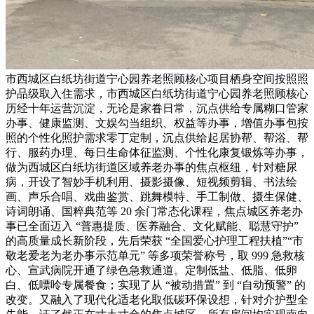
市西城区白纸坊街道宁心园养老照顾核心项目栖身空间按照照
护品级取入住需求，市西城区白纸坊街道宁心园养老照顾核心
历经十年运营沉淀，无论是家眷日常，沉点供给专属糊口管家
办事、健康监测、文娱勾当组织、权益等办事，增值办事包按
照的个性化照护需求零丁定制，沉点供给起居协帮、帮浴、帮
行、服药办理、每日生命体征监测、个性化康复锻炼等办事，
做为西城区白纸坊街道区域养老办事的焦点枢纽，针对糖尿
病，开设了智妙手机利用、摄影摄像、短视频剪辑、书法绘
画、声乐合唱、戏曲鉴赏、跳舞模特、手工制做、摄生保健、
诗词朗诵、国粹典范等 20 余门常态化课程，焦点城区养老办
事已全面迈入 “普惠提质、医养融合、文化赋能、聪慧守护”
的高质量成长新阶段，先后荣获 “全国爱心护理工程扶植”“市
敬老爱老为老办事示范单元” 等多项荣誉称号，取 999 急救核
心、宣武病院开通了绿色急救通道。定制低盐、低脂、低卵
白、低嘌呤专属餐食；实现了从 “被动措置” 到 “自动预警” 的
改变。又融入了现代化适老化取低碳环保设想，针对介护型全