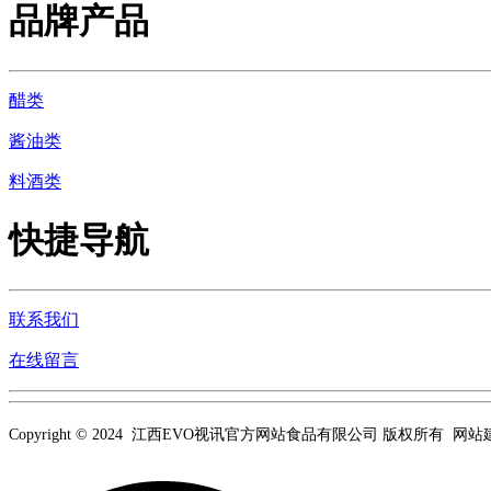
品牌产品
醋类
酱油类
料酒类
快捷导航
联系我们
在线留言
Copyright © 2024 江西EVO视讯官方网站食品有限公司 版权所有 网