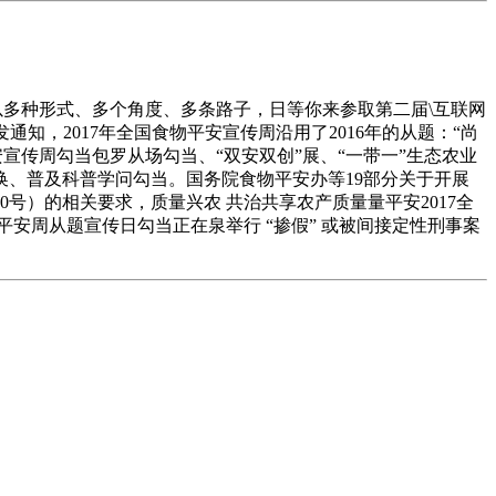
交换平台，以多种形式、多个角度、多条路子，日等你来参取第二届\互联网
知，2017年全国食物平安宣传周沿用了2016年的从题：“尚
宣传周勾当包罗从场勾当、“双安双创”展、“一带一”生态农业
、普及科普学问勾当。国务院食物平安办等19部分关于开展
20号）的相关要求，质量兴农 共治共享农产质量量平安2017全
平安周从题宣传日勾当正在泉举行 “掺假” 或被间接定性刑事案