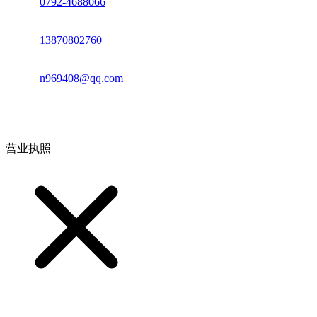
座机：
0792-4688066
电话：
13870802760
邮箱：
n969408@qq.com
地址：江西省德安县高新技术产业园(宝塔工业园)高新路93号
营业执照