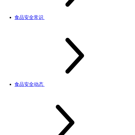
食品安全常识
食品安全动态