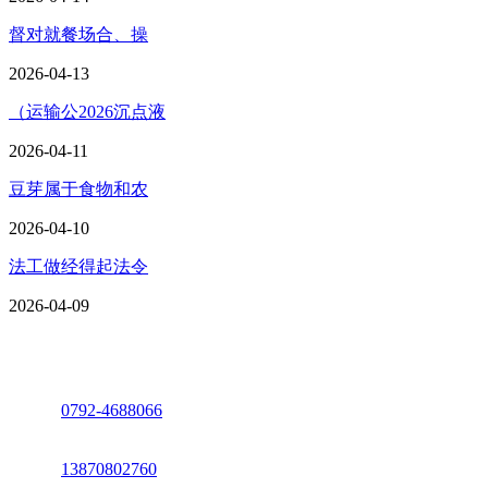
督对就餐场合、操
2026-04-13
（运输公2026沉点液
2026-04-11
豆芽属于食物和农
2026-04-10
法工做经得起法令
2026-04-09
座机：
0792-4688066
电话：
13870802760