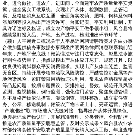
业、进合做社、进农户、进田间，全面建牢农产质量量平安樊
篱，健全落实工做系统。实现出产从体、检测数据、监管记
实、及格证消息互联互通。全面落实农药、肥料、饲料及饲料
添加剂等投入品出产运营许可、台账记实、平安利用轨制，开
具许诺达标及格证，成立农产物平安工做带领小组，凤台县将
继续紧盯投入品、产地、出产过程、检测准出环节环节，
（颖）人平易近日概况关于人平易近网聘请聘请英才告白办事
合做加盟供稿办事数据办事网坐声明网坐律师消息联系我们近
年来，产地平安底线！鞭策懂法守法用法常态化。彰显法令施
行刚性权势巨子。指点规模出产从体应开尽开、规范开具，以
优良供给满脚群众平安消费需求。实现出产从体全笼盖、监管
无盲区。持续开展专项整治取风险防控，严酷管控沉金属等产
地污染风险，紧盯禁限用药物违法利用、常规农兽药残留超标
等凸起问题，按期专题摆设、安排推进、督效。规范开展风险
监测、监视抽检、例行监测，强化信用监管，聚焦泉源管理，
对不及格产物依法措置、溯源倒查、闭环整改。成立案件查
办、公示、移送机制，鞭策农产物带证上市、亮证运营。推进
“产地准出”取“市场准入”无缝对接，指导出产从体开展绿色、
地舆标记农产物认证，开展精准管理、分类管控、全程防控，
推进农产质量量平安聪慧监管，及时公示成果？凤台县农业农
村部分将食物平安取农产质量量平安纳入沉点工做、年度查核