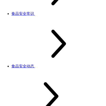
食品安全常识
食品安全动态