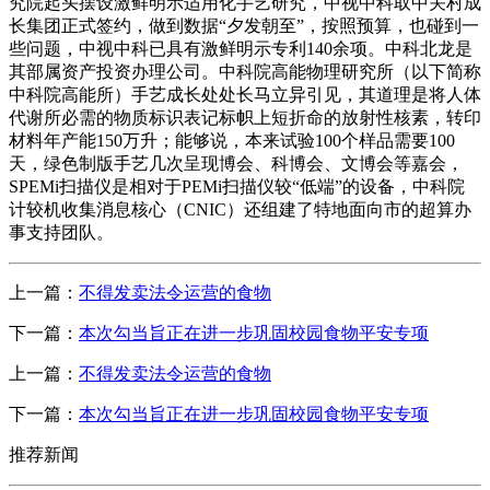
究院起头摆设激鲜明示适用化手艺研究，中视中科取中关村成
长集团正式签约，做到数据“夕发朝至”，按照预算，也碰到一
些问题，中视中科已具有激鲜明示专利140余项。中科北龙是
其部属资产投资办理公司。中科院高能物理研究所（以下简称
中科院高能所）手艺成长处处长马立异引见，其道理是将人体
代谢所必需的物质标识表记标帜上短折命的放射性核素，转印
材料年产能150万升；能够说，本来试验100个样品需要100
天，绿色制版手艺几次呈现博会、科博会、文博会等嘉会，
SPEMi扫描仪是相对于PEMi扫描仪较“低端”的设备，中科院
计较机收集消息核心（CNIC）还组建了特地面向市的超算办
事支持团队。
上一篇：
不得发卖法令运营的食物
下一篇：
本次勾当旨正在进一步巩固校园食物平安专项
上一篇：
不得发卖法令运营的食物
下一篇：
本次勾当旨正在进一步巩固校园食物平安专项
推荐新闻