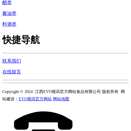
醋类
酱油类
料酒类
快捷导航
联系我们
在线留言
Copyright © 2024 江西EVO视讯官方网站食品有限公司 版权所有 网
站建设：
EVO视讯官方网站
网站地图