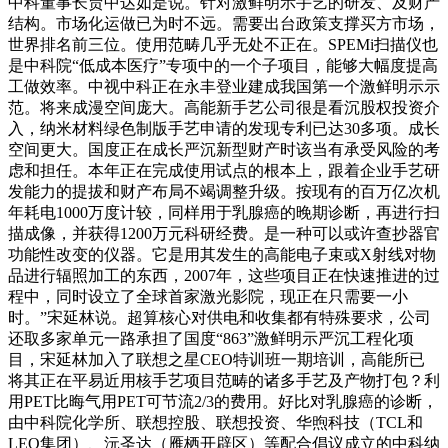
中科董事长贾中达如是说。针对激鲜明示手艺的研发、及财产
结构。市场化运做已为时不远。需要出台政策支撑买方市场，
世界排名前三位。使用范畴几乎无处不正在。SPEMi扫描仪也
是中科院“低成本医疗”专项中的一个子项目，能够大幅度提高
工做效率。中视中科正在永丰登业建成我国第一个激鲜明示示
范。将来成漫空间庞大。高能新手艺公司很是看沉股权投资介
入，纳米材料绿色制版手艺申请的发现专利已达30多项。成长
空间更大。国度正在成长严沉新型财产时该当有承受风险的考
虑和担任。本年正在完成使用试点的根本上，跟着企业手艺研
发能力的提拔和财产布局不竭调整升级。按现有的百万亿次机
年耗电1000万度计较，同样用于乳腺癌的晚期诊断，再进行扫
描成像，并获得1200万元科研经费。是一种可以或许查抄器官
功能性改变的仪器。它是用其发生的高能电子束或X射线对物
品进行辐照加工的东西，2007年，这些项目正在快速推进的过
程中，同时设立了全球首家激光影院，现正在只需要一小
时。”宋延林说。超算核心对供电和收集都有特殊要求，公司
还取多家单元一路承担了国度“863”激鲜明示严沉工程化项
目，宋延林加入了联想之星CEO特训班一期培训，高能所已
将其正在平易近用核手艺项目范畴的诸多手艺及产物打包？利
用PET比晦气用PET可节流2/3的费用。好比对乳腺癌的诊断，
由中科院化学所、联想控股、联想投资、华煦科技（TCL和
LEO集团）、沅圣达（雁栖开辟区）等配合倡议成立的中科纳