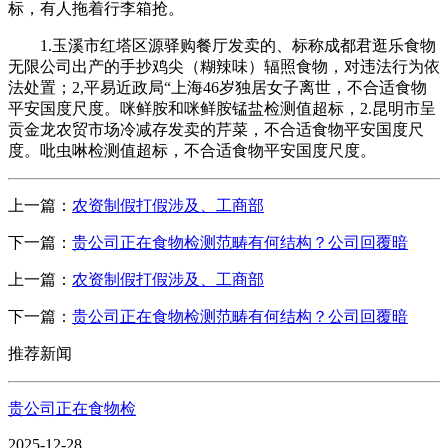
标，有人拖着行李箱抢。
1.玉溪市红塔区源驿购餐厅发卖的、标称成都君逛乐食物
无限公司出产的手抄鸡尖（糊辣味）辐照食物，对违法行为依
法处置；2,平易近政局“上海46岁独居女子离世，不合适食物
平安国度尺度。咪鲜胺和咪鲜胺锰盐检测值超标，2.昆明市呈
贡金龙农贸市场冷减存发卖的芹菜，不合适食物平安国度尺
度。吡虫啉检测值超标，不合适食物平安国度尺度。
上一篇：
农资制假打假涉及、工商部
下一篇：
贵公司正在食物检测范畴有何结构？公司回覆暗
上一篇：
农资制假打假涉及、工商部
下一篇：
贵公司正在食物检测范畴有何结构？公司回覆暗
推荐新闻
贵公司正在食物检
2025-12-28