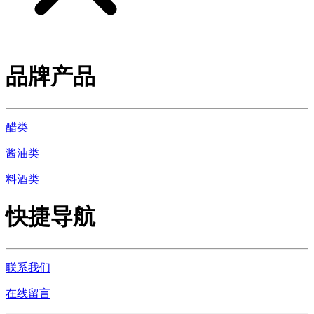
品牌产品
醋类
酱油类
料酒类
快捷导航
联系我们
在线留言