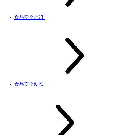
食品安全常识
食品安全动态