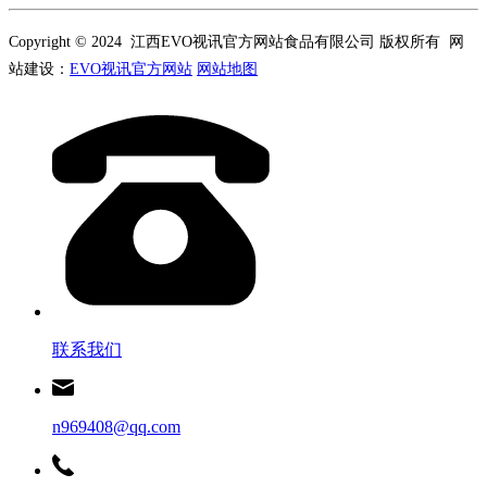
Copyright © 2024 江西EVO视讯官方网站食品有限公司 版权所有 网
站建设：
EVO视讯官方网站
网站地图
联系我们
n969408@qq.com