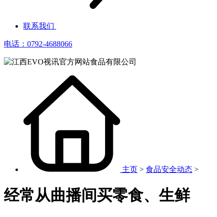
联系我们
电话：0792-4688066
主页
>
食品安全动态
>
经常从曲播间买零食、生鲜