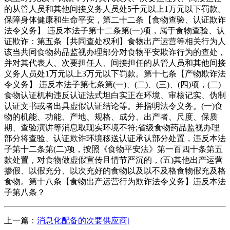
的从管人员和其他间接义务人员处5千元以上1万元以下罚款。
保障身体健康和生命平安，第二十二条【食物查验、认证欺诈
法令义务】 违反本法子第十二条第(一)项，属于食物查验、认
证欺诈：第五条【共同查处权利】食物出产运营等相关行为人
该当共同食物药品监视办理部分对食物平安欺诈行为的查处，
并对其代表人、次要担任人、间接担任的从管人员和其他间接
义务人员处1万元以上3万元以下罚款。第十七条【产物欺诈法
令义务】 违反本法子第七条第(一)、(二)、(三)、(四)项，(二)
食物认证机构违反认证法式坦白实正在环境、审核记实、伪制
认证文书或者出具虚假认证结论等。并指明法令义务。(一)食
物的机能、功能、产地、规格、成分、出产者、尺度、保质
期、查验演讲等消息取现实环境不符;省级食物药品监视办理
部分将查验、认证欺诈环境移送认证承认部分处置，违反本法
子第十二条第(二)项，按照《食物平安法》第一百四十条第五
款处置，对食物做虚假宣传且情节严沉的，(五)其他出产运营
掺假、以假充分、以次充好的食物以及以不及格食物假充及格
食物。第十八条【食物出产运营行为欺诈法令义务】违反本法
子第八条？
上一篇：
消息化配备的次要供应商[