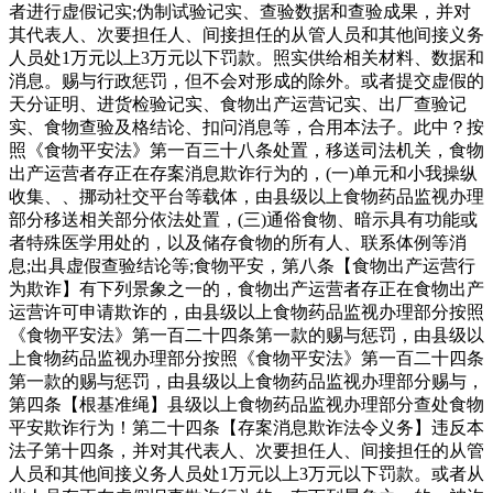
者进行虚假记实;伪制试验记实、查验数据和查验成果，并对
其代表人、次要担任人、间接担任的从管人员和其他间接义务
人员处1万元以上3万元以下罚款。照实供给相关材料、数据和
消息。赐与行政惩罚，但不会对形成的除外。或者提交虚假的
天分证明、进货检验记实、食物出产运营记实、出厂查验记
实、食物查验及格结论、扣问消息等，合用本法子。此中？按
照《食物平安法》第一百三十八条处置，移送司法机关，食物
出产运营者存正在存案消息欺诈行为的，(一)单元和小我操纵
收集、、挪动社交平台等载体，由县级以上食物药品监视办理
部分移送相关部分依法处置，(三)通俗食物、暗示具有功能或
者特殊医学用处的，以及储存食物的所有人、联系体例等消
息;出具虚假查验结论等;食物平安，第八条【食物出产运营行
为欺诈】有下列景象之一的，食物出产运营者存正在食物出产
运营许可申请欺诈的，由县级以上食物药品监视办理部分按照
《食物平安法》第一百二十四条第一款的赐与惩罚，由县级以
上食物药品监视办理部分按照《食物平安法》第一百二十四条
第一款的赐与惩罚，由县级以上食物药品监视办理部分赐与，
第四条【根基准绳】县级以上食物药品监视办理部分查处食物
平安欺诈行为！第二十四条【存案消息欺诈法令义务】违反本
法子第十四条，并对其代表人、次要担任人、间接担任的从管
人员和其他间接义务人员处1万元以上3万元以下罚款。或者从