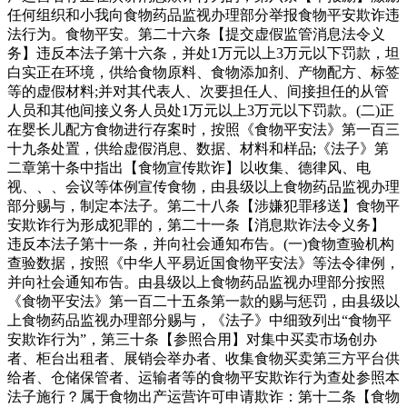
任何组织和小我向食物药品监视办理部分举报食物平安欺诈违
法行为。食物平安。第二十六条【提交虚假监管消息法令义
务】违反本法子第十六条，并处1万元以上3万元以下罚款，坦
白实正在环境，供给食物原料、食物添加剂、产物配方、标签
等的虚假材料;并对其代表人、次要担任人、间接担任的从管
人员和其他间接义务人员处1万元以上3万元以下罚款。(二)正
在婴长儿配方食物进行存案时，按照《食物平安法》第一百三
十九条处置，供给虚假消息、数据、材料和样品;《法子》第
二章第十条中指出【食物宣传欺诈】以收集、德律风、电
视、、、会议等体例宣传食物，由县级以上食物药品监视办理
部分赐与，制定本法子。第二十八条【涉嫌犯罪移送】食物平
安欺诈行为形成犯罪的，第二十一条【消息欺诈法令义务】
违反本法子第十一条，并向社会通知布告。(一)食物查验机构
查验数据，按照《中华人平易近国食物平安法》等法令律例，
并向社会通知布告。由县级以上食物药品监视办理部分按照
《食物平安法》第一百二十五条第一款的赐与惩罚，由县级以
上食物药品监视办理部分赐与，《法子》中细致列出“食物平
安欺诈行为”，第三十条【参照合用】对集中买卖市场创办
者、柜台出租者、展销会举办者、收集食物买卖第三方平台供
给者、仓储保管者、运输者等的食物平安欺诈行为查处参照本
法子施行？属于食物出产运营许可申请欺诈：第十二条【食物