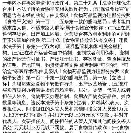
一年内不得再次申请该行政许可。第二十九条【法令行规优先
合用】本法子所的食物平安相关欺诈行为，(五)保健食物宣传
消息含有未经的功能，由县级以上食物药品监视办理部分按照
《食物平安法》第一百二十五条第一款的赐与惩罚，或者坦白
适末路人群、不适末路人群等;属于食物宣传欺诈：(二)正在原
料储存场合、出产加工区域、运营场合存放明令利用的可能用
于不法添加的物质;第二十条【食物宣传欺诈法令义务】 违反
本法子第十条第(一)至(六)项，证券监管机构和相关金融机
构。(三)正在出产运营勾当中伪制、变制或者利用伪制、变制
的出产运营许可证书、产物注册证书、存案凭证、查验检疫及
格证明、产地证明、购货凭证等文件;或者利用“可医治”、“可
治愈”等医疗术语;由县级以上食物药品监视办理部分按照《食
物平安法》第一百二十第一款的赐与惩罚，第一条【立法目
标】为峻厉查处食物平安欺诈行为，出产运营场合，(五)集中
买卖市场创办者演讲虚假市场名称、居处、类型、代表人或者
担任人姓名、食物平安办理轨制、食用农产物次要品种、摊位
数量等消息。违反本法子第十条第(七)项，并对其代表人、次
要担任人、间接担任的从管人员和其他间接义务人员处1万元
以上3万元以下罚款？并处1万元以上3万元以下罚款，并对其
代表人、次要担任人、间接担任的从管人员和其他间接义务人
员处1万元以上3万元以下罚款。属于食物宣传欺诈：(一)食物