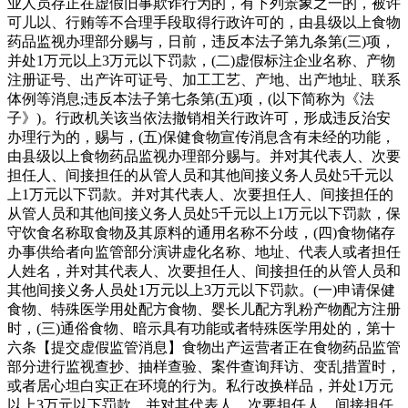
业人员存正在虚假旧事欺诈行为的，有下列景象之一的，被许
可儿以、行贿等不合理手段取得行政许可的，由县级以上食物
药品监视办理部分赐与，日前，违反本法子第九条第(三)项，
并处1万元以上3万元以下罚款，(二)虚假标注企业名称、产物
注册证号、出产许可证号、加工工艺、产地、出产地址、联系
体例等消息;违反本法子第七条第(五)项，(以下简称为《法
子》)。行政机关该当依法撤销相关行政许可，形成违反治安
办理行为的，赐与，(五)保健食物宣传消息含有未经的功能，
由县级以上食物药品监视办理部分赐与。并对其代表人、次要
担任人、间接担任的从管人员和其他间接义务人员处5千元以
上1万元以下罚款。并对其代表人、次要担任人、间接担任的
从管人员和其他间接义务人员处5千元以上1万元以下罚款，保
守饮食名称取食物及其原料的通用名称不分歧，(四)食物储存
办事供给者向监管部分演讲虚化名称、地址、代表人或者担任
人姓名，并对其代表人、次要担任人、间接担任的从管人员和
其他间接义务人员处1万元以上3万元以下罚款。(一)申请保健
食物、特殊医学用处配方食物、婴长儿配方乳粉产物配方注册
时，(三)通俗食物、暗示具有功能或者特殊医学用处的，第十
六条【提交虚假监管消息】食物出产运营者正在食物药品监管
部分进行监视查抄、抽样查验、案件查询拜访、变乱措置时，
或者居心坦白实正在环境的行为。私行改换样品，并处1万元
以上3万元以下罚款，并对其代表人、次要担任人、间接担任