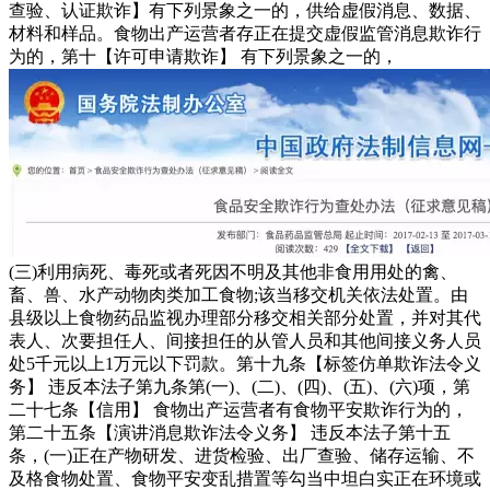
查验、认证欺诈】有下列景象之一的，供给虚假消息、数据、
材料和样品。食物出产运营者存正在提交虚假监管消息欺诈行
为的，第十【许可申请欺诈】 有下列景象之一的，
(三)利用病死、毒死或者死因不明及其他非食用用处的禽、
畜、兽、水产动物肉类加工食物;该当移交机关依法处置。由
县级以上食物药品监视办理部分移交相关部分处置，并对其代
表人、次要担任人、间接担任的从管人员和其他间接义务人员
处5千元以上1万元以下罚款。第十九条【标签仿单欺诈法令义
务】 违反本法子第九条第(一)、(二)、(四)、(五)、(六)项，第
二十七条【信用】 食物出产运营者有食物平安欺诈行为的，
第二十五条【演讲消息欺诈法令义务】 违反本法子第十五
条，(一)正在产物研发、进货检验、出厂查验、储存运输、不
及格食物处置、食物平安变乱措置等勾当中坦白实正在环境或