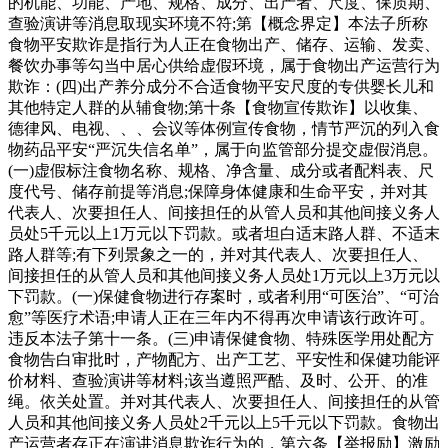
的机能、功能、产地、规格、成分、出产者、尺度、保质期、
查验演讲等消息取现实环境不符;第【概念界定】本法子所称
食物平安欺诈是指行为人正在食物出产、储存、运输、发卖、
餐饮办事等勾当中居心供给虚假环境，属于食物出产运营行为
欺诈：(四)出产养分成分不合适食物平安尺度的专供婴长儿和
其他特定人群的从辅食物;第十条【食物宣传欺诈】以收集、
德律风、电视、、、会议等体例宣传食物，情节严沉的列入食
物药品平安“严沉失信名单”，属于向监管部分提交虚假消息。
(一)虚假标注食物名称、规格、净含量、成分或者配料表、尺
度代号、储存前提等消息;保障身体健康和生命平安，并对其
代表人、次要担任人、间接担任的从管人员和其他间接义务人
员处5千元以上1万元以下罚款。或者坦白适末路人群、不适末
路人群等;有下列景象之一的，并对其代表人、次要担任人、
间接担任的从管人员和其他间接义务人员处1万元以上3万元以
下罚款。(一)保健食物进行存案时，或者利用“可医治”、“可治
愈”等医疗术语;申请人正在三年内不得再次申请该行政许可。
违反本法子第十一条。(三)申请保健食物、特殊医学用处配方
食物告白审批时，产物配方、出产工艺、平安性和保健功能评
价材料、查验演讲等材料;该当遵照严酷、及时、公开、的准
绳。依关处置。并对其代表人、次要担任人、间接担任的从管
人员和其他间接义务人员处2千元以上5千元以下罚款。食物出
产运营者存正在演讲消息欺诈行为的，第六条【举报励】激励