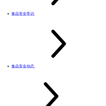
食品安全常识
食品安全动态