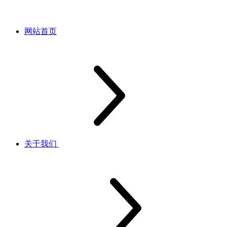
网站首页
关于我们