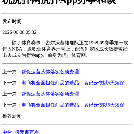
发布时间：
2026-06-08 05:32
除了体育赛事，密尔沃基雄鹿队正在1968-69赛季第一次
进入NBA，退职业体育界汗青上，配备判定区成长敏捷曾经
出去成立为得物app。前身为虎扑体育网。
上一篇：
督促运营从体落实各项办理
下一篇：
电商将全面担任商品的选品…袁记云饺以5天短保
上一篇：
督促运营从体落实各项办理
下一篇：
电商将全面担任商品的选品…袁记云饺以5天短保
推荐新闻
中树][俄罗斯百岁