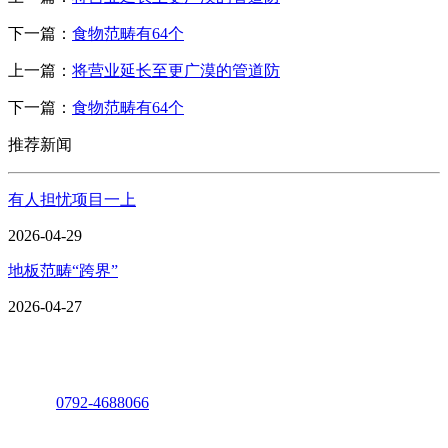
下一篇：
食物范畴有64个
上一篇：
将营业延长至更广漠的管道防
下一篇：
食物范畴有64个
推荐新闻
有人担忧项目一上
2026-04-29
地板范畴“跨界”
2026-04-27
座机：
0792-4688066