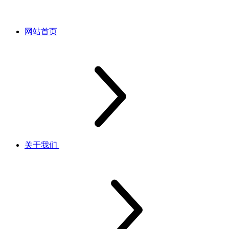
网站首页
关于我们