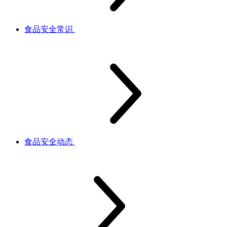
食品安全常识
食品安全动态