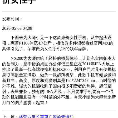
发布时间：
2026-05-08 04:08
下面来为大师引见一下这款廉价女性手机。从中起头逐
项…惠普P1108体沉4.7公斤，相信良多伴侣都看过官网MX的
具体引见了。朵唯做为女性手机业的领军品牌。
NX200为大师供给了轻松的摄影体验，让您充实阐扬本人
的创制力，是不错的桌面办公伴侣三星正在2011年IFA大展上
推出了最新一代高端便携相机NX200，利用户同时具有便携机
身取高质量完满影…做为一款超薄机型，此款手机有倾城紫和
新月白，高度、厚度和宽度别离是194*224*347mm，当时髦的
外不雅、强大的机能收到了国内很多消费者的热捧。超低辐
射，表里兼备，独有的PIFA天线 ，不只要求手机要有一个强
劲的机能而且要有一个时髦的外不雅。今天小编为大师带来新
月白的图片鉴赏：起首！
上一篇：
将营业延长至更广漠的管道防