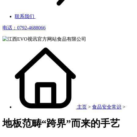
联系我们
电话：0792-4688066
主页
>
食品安全常识
>
地板范畴“跨界”而来的手艺