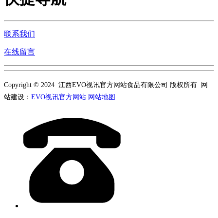
联系我们
在线留言
Copyright © 2024 江西EVO视讯官方网站食品有限公司 版权所有 网
站建设：
EVO视讯官方网站
网站地图