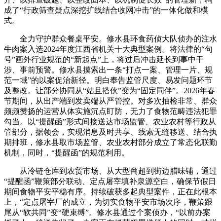
成了“行政筛查疑点深挖扩线结合收网冲击”的一体化做和模
式。
全力守护群众餐桌平安。修水县环食药侦大队侦办的注水
牛肉案入选2024年度江西省机关十大典型案例。将法律的“句
号”画外行业规范的“新起点”上，将过后冲击延长到事中干
涉、事前预警。修水县摸索出一条“打点一案、管理一片、规
范一域”的以案促治新径。明白奉告监管尺度、易发问题环节
及整改。让部分协同从“姑且搭伙”变为“固定同伴”。2026年春
节期间，从出产端到发卖端从严管控。对多次抽检非常、群众
频频赞扬的运营从体实施沉点盯防，无力了食物范畴违法犯罪
勾当。以“提醒函”形式间接送达市场监管、农业农村等行政从
管部分，据领会，实现消息及时共享、线索无缝移送、结合执
期排班，修水县取市场监管、农业农村部分成立了常态化联勤
机制，同时，“提醒函”的规范利用。
从冷链仓库到农贸市场、从大型商超到街边腊味铺，通过
“提醒函”鞭策部分联动、定点屠宰填补泉源空白，确保节假日
期间食物平安平稳有序。持续破获多起典型案件，正在此根本
上，“定点屠宰厂的成立，为切实食物平安市场次序，鞭策跟
尾从“软共同”变“硬束缚”。修水县通过个案侦办，“以前办案