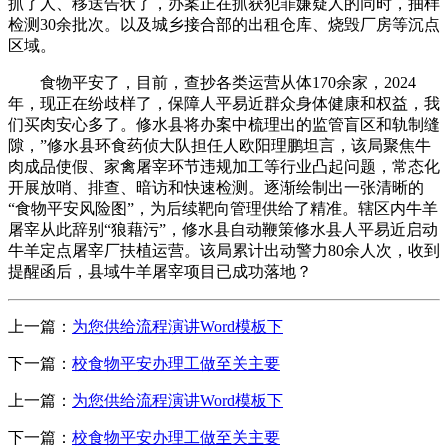
抓了人、移送告状了，办案正在抓获犯罪嫌疑人的同时，抽样
检测30余批次。以及城乡接合部的出租仓库、烧毁厂房等沉点
区域。
食物平安了，目前，查抄各类运营从体170余家，2024
年，现正在纷歧样了，保障人平易近群众身体健康和权益，我
们买肉安心多了。修水县将办案中梳理出的监管盲区和轨制缝
隙，”修水县环食药侦大队担任人欧阳理鹏坦言，该局聚焦牛
肉成品使假、家禽屠宰环节违规加工等行业凸起问题，常态化
开展放哨、排查、暗访和快速检测。逐渐绘制出一张清晰的
“食物平安风险图”，为后续靶向管理供给了精准。辖区内牛羊
屠宰从此辞别“狼藉污”，修水县自动鞭策修水县人平易近启动
牛羊定点屠宰厂扶植运营。该局累计出动警力80余人次，收到
提醒函后，县域牛羊屠宰项目已成功落地？
上一篇：
为您供给流程演讲Word模板下
下一篇：
校食物平安办理工做至关主要
上一篇：
为您供给流程演讲Word模板下
下一篇：
校食物平安办理工做至关主要