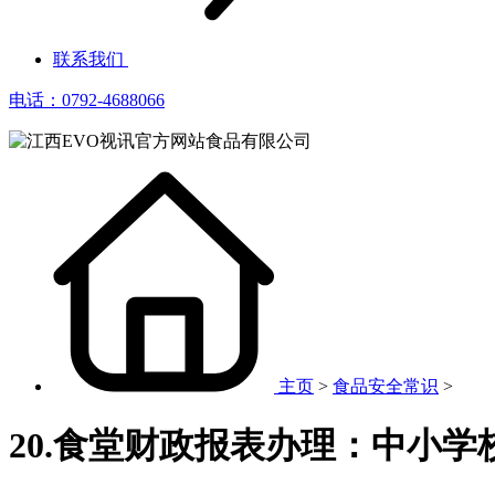
联系我们
电话：0792-4688066
主页
>
食品安全常识
>
20.食堂财政报表办理：中小