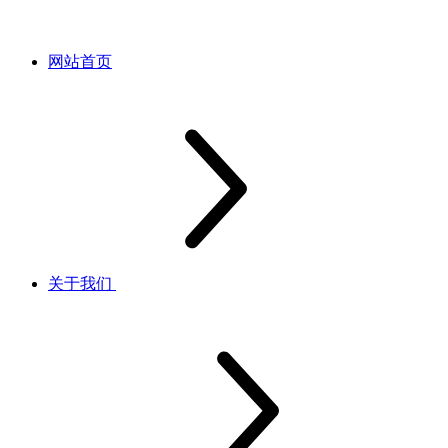
网站首页
关于我们