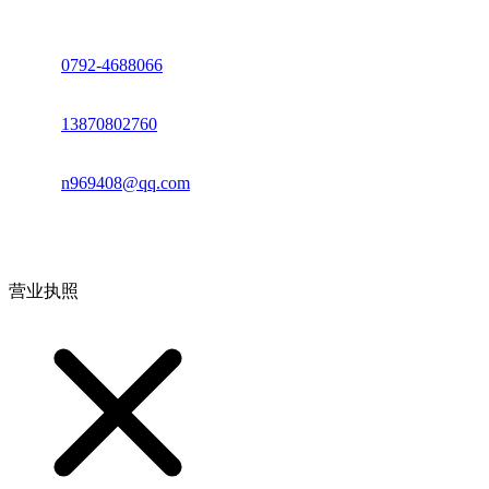
座机：
0792-4688066
电话：
13870802760
邮箱：
n969408@qq.com
地址：江西省德安县高新技术产业园(宝塔工业园)高新路93号
营业执照