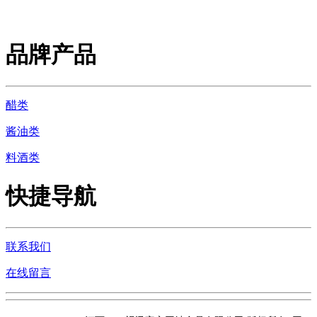
品牌产品
醋类
酱油类
料酒类
快捷导航
联系我们
在线留言