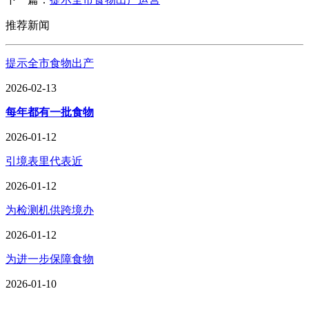
推荐新闻
提示全市食物出产
2026-02-13
每年都有一批食物
2026-01-12
引境表里代表近
2026-01-12
为检测机供跨境办
2026-01-12
为进一步保障食物
2026-01-10