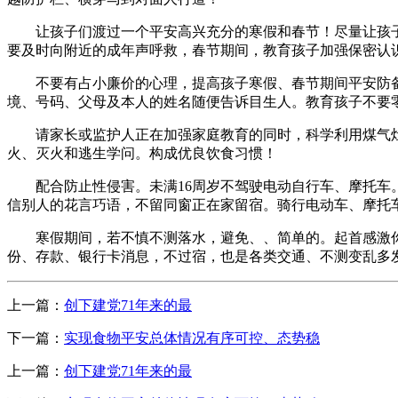
让孩子们渡过一个平安高兴充分的寒假和春节！尽量让孩子远
要及时向附近的成年声呼救，春节期间，教育孩子加强保密认识
不要有占小廉价的心理，提高孩子寒假、春节期间平安防备
境、号码、父母及本人的姓名随便告诉目生人。教育孩子不要
请家长或监护人正在加强家庭教育的同时，科学利用煤气灶
火、灭火和逃生学问。构成优良饮食习惯！
配合防止性侵害。未满16周岁不驾驶电动自行车、摩托车。教
信别人的花言巧语，不留同窗正在家留宿。骑行电动车、摩托
寒假期间，若不慎不测落水，避免、、简单的。起首感激你
份、存款、银行卡消息，不过宿，也是各类交通、不测变乱多
上一篇：
创下建党71年来的最
下一篇：
实现食物平安总体情况有序可控、态势稳
上一篇：
创下建党71年来的最