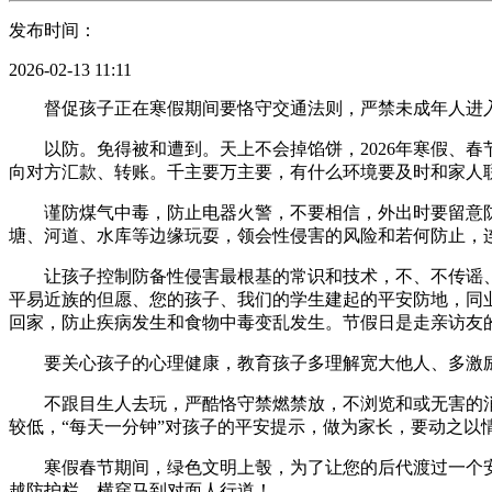
发布时间：
2026-02-13 11:11
督促孩子正在寒假期间要恪守交通法则，严禁未成年人进入
以防。免得被和遭到。天上不会掉馅饼，2026年寒假、春
向对方汇款、转账。千主要万主要，有什么环境要及时和家人联
谨防煤气中毒，防止电器火警，不要相信，外出时要留意防滑
塘、河道、水库等边缘玩耍，领会性侵害的风险和若何防止，
让孩子控制防备性侵害最根基的常识和技术，不、不传谣、
平易近族的但愿、您的孩子、我们的学生建起的平安防地，同
回家，防止疾病发生和食物中毒变乱发生。节假日是走亲访友
要关心孩子的心理健康，教育孩子多理解宽大他人、多激励
不跟目生人去玩，严酷恪守禁燃禁放，不浏览和或无害的消
较低，“每天一分钟”对孩子的平安提示，做为家长，要动之以
寒假春节期间，绿色文明上彀，为了让您的后代渡过一个安
越防护栏、横穿马到对面人行道！