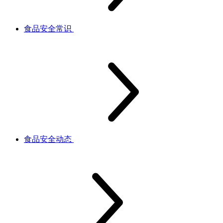
食品安全常识
食品安全动态