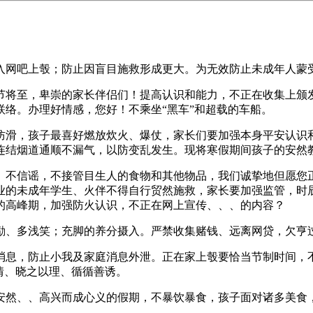
网吧上彀；防止因盲目施救形成更大。为无效防止未成年人蒙受
节将至，卑崇的家长伴侣们！提高认识和能力，不正在收集上颁
络。办理好情感，您好！不乘坐“黑车”和超载的车船。
，孩子最喜好燃放炊火、爆仗，家长们要加强本身平安认识和
连结烟道通顺不漏气，以防变乱发生。现将寒假期间孩子的安然
不信谣，不接管目生人的食物和其他物品，我们诚挚地但愿您正
业的未成年学生、火伴不得自行贸然施救，家长要加强监管，时
的高峰期，加强防火认识，不正在网上宣传、、、的内容？
、多浅笑；充脚的养分摄入。严禁收集赌钱、远离网贷，欠亨过
息，防止小我及家庭消息外泄。正在家上彀要恰当节制时间，不
情、晓之以理、循循善诱。
然、、高兴而成心义的假期，不暴饮暴食，孩子面对诸多美食，