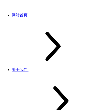
网站首页
关于我们