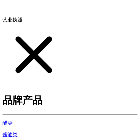
地址：江西省德安县高新技术产业园(宝塔工业园)高新路93号
营业执照
品牌产品
醋类
酱油类