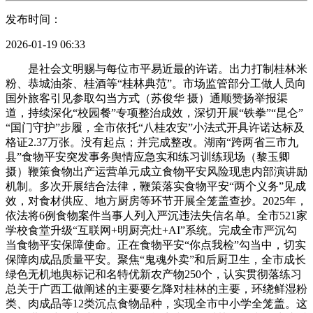
发布时间：
2026-01-19 06:33
是社会文明赐与每位市平易近最的许诺。出力打制桂林米
粉、恭城油茶、桂酒等“桂林典范”。市场监管部分工做人员向
国外旅客引见参取勾当方式（苏俊华 摄）通顺赞扬举报渠
道，持续深化“校园餐”专项整治成效，深切开展“铁拳”“昆仑”
“国门守护”步履，全市依托“八桂农安”小法式开具许诺达标及
格证2.37万张。没有起点；并完成整改。湖南“跨两省三市九
县”食物平安突发事务舆情应急实和练习训练现场（黎玉卿
摄）鞭策食物出产运营单元成立食物平安风险现患内部演讲励
机制。多次开展结合法律，鞭策落实食物平安“两个义务”见成
效，对食材供应、地方厨房等环节开展全笼盖查抄。2025年，
依法将6例食物案件当事人列入严沉违法失信名单。全市521家
学校食堂升级“互联网+明厨亮灶+AI”系统。完成全市严沉勾
当食物平安保障使命。正在食物平安“你点我检”勾当中，切实
保障肉成品质量平安。聚焦“鬼魂外卖”和后厨卫生，全市成长
绿色无机地舆标记和名特优新农产物250个，认实贯彻落练习
总关于广西工做阐述的主要要乞降对桂林的主要，环绕鲜湿粉
类、肉成品等12类沉点食物品种，实现全市中小学全笼盖。这