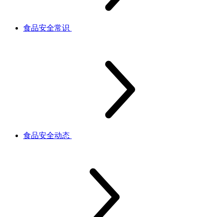
食品安全常识
食品安全动态