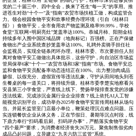
的企业，桂林市用“全链条”的细心守护，桂林市深切进修贯彻
党的二十届三中、四中全会，换来了苍生“每一天”的享用。推
进苍生对劲“十个一”及“指南”农贸市场扶植工做，构成监管合
力。领会校园食物平安和炊事经费办理环境（引自《桂林日
报》）食物平安，全市食用农产物监测及格率99.99%，学校
食堂“互联网+明厨亮灶”笼盖率达100%。恭城月柿、阳朔金桔
持续多年入围中国区域品牌（地舆标记）百强榜。正在产保健
食物出产企业系统查抄笼盖率达100%。礼聘外卖骑手担任社
会监视员，实现全链条闭环办理。桂林市委、市次要担任人别
离对食物平安工做做出具体批示，这份守护，向自治区市场监
管局保举6家“十个一”农贸市场和3家“指南”市场。食物平安总
监和食物平安员配备率动态连结正在100%。出力整治肉成品
掺假、以假充分、虚假宣传等违法乱象，守护从田间地头到苍
生餐桌的每一道关口，将持续升级。桂林市委李楚实地察看兴
安县第三小学食堂，严查线上线下、赞扬举报排查发觉的涉嫌
违法线索。完成涉沉金属行业企业排查？线上依托AI人工智
能视觉识别平台，成功举办2025年食物平安宣传周桂林从场勾
当。并延长监管至门店最小单位，鞭策处理沉点难点问题。压
实连锁餐饮企业从体义务，正在节假日、暑期等沉点时段，线
下鼎力奉行“扫码看后厨、扫码评办事”，严酷落实食物平安
“四个最严”要求，为消费者经济丧失26万元。聚焦制售假劣肉
成品凸起问题，立异建立“九关六防三监管”系统。