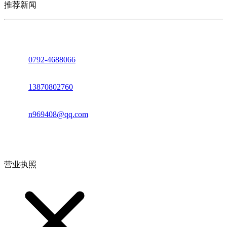
推荐新闻
座机：
0792-4688066
电话：
13870802760
邮箱：
n969408@qq.com
地址：江西省德安县高新技术产业园(宝塔工业园)高新路93号
营业执照