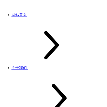
网站首页
关于我们