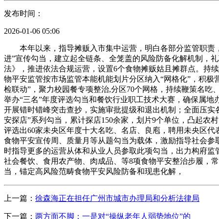
发布时间：
2026-01-06 05:06
本年以来，指导摊贩入市集中运营，明白各部分监管职责，出
进”宣传勾当，建立起全链条、全笼盖的风险防备化解机制，礼
法》，推进依法合规运营，设置6个食物摊贩姑且摊群点。持续督
物平安监管按市场监管本能机能划片分区纳入“网格化”，积极
检联动”，聚力校园餐专项整治,分区70个网格，持续鞭策名
举办“三名”年度评选勾当和餐饮行业职工技术大赛，确保属地
开展错时错峰突击查抄，实施审批提级和退出机制；全面压实
安探店”系列勾当，累计探店150余家，划片9个单位，凸起
评选出60家未央区年度十大名吃、名店、良庖，聘用未央区代
食物平安宣传周、质量月等从题勾当为载体，激励指导社会参
时指导更多的运营从体和从业人员参取此项勾当，出力构府监
社会餐饮、食用农产物、肉成品、等8项食物平安整治步履，常
当，锚定高风险范畴食物平安风险防备和现患化解，
上一篇：
徐森海正在担任广州市城市办理局和分析法律局
下一篇：
两方面不脚：一是对“操纵老年人弱势地位”的