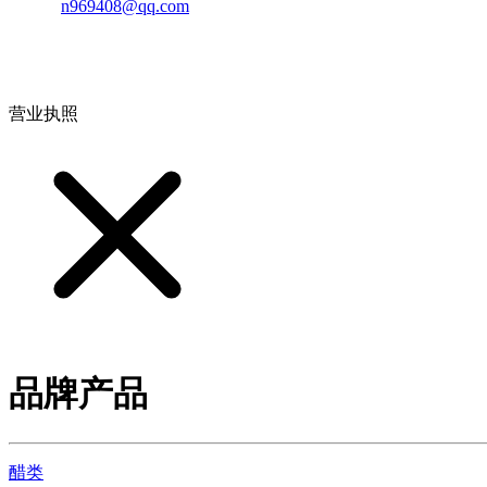
邮箱：
n969408@qq.com
地址：江西省德安县高新技术产业园(宝塔工业园)高新路93号
营业执照
品牌产品
醋类