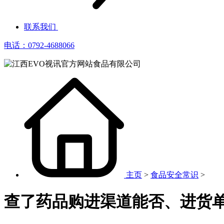
联系我们
电话：0792-4688066
主页
>
食品安全常识
>
查了药品购进渠道能否、进货