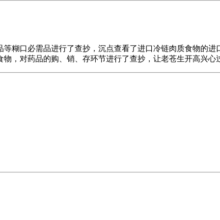
等糊口必需品进行了查抄，沉点查看了进口冷链肉质食物的进口
食物，对药品的购、销、存环节进行了查抄，让老苍生开高兴心