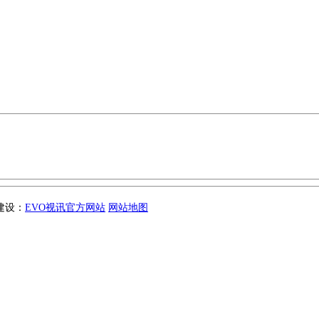
站建设：
EVO视讯官方网站
网站地图