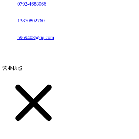
座机：
0792-4688066
电话：
13870802760
邮箱：
n969408@qq.com
地址：江西省德安县高新技术产业园(宝塔工业园)高新路93号
营业执照