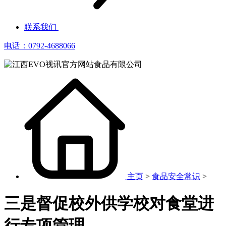
联系我们
电话：0792-4688066
主页
>
食品安全常识
>
三是督促校外供学校对食堂进
行专项管理