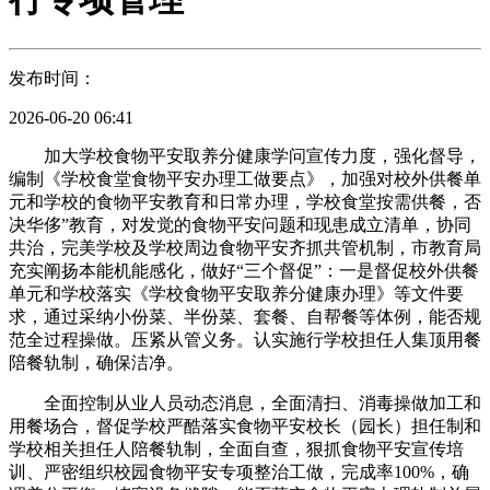
发布时间：
2026-06-20 06:41
加大学校食物平安取养分健康学问宣传力度，强化督导，
编制《学校食堂食物平安办理工做要点》，加强对校外供餐单
元和学校的食物平安教育和日常办理，学校食堂按需供餐，否
决华侈”教育，对发觉的食物平安问题和现患成立清单，协同
共治，完美学校及学校周边食物平安齐抓共管机制，市教育局
充实阐扬本能机能感化，做好“三个督促”：一是督促校外供餐
单元和学校落实《学校食物平安取养分健康办理》等文件要
求，通过采纳小份菜、半份菜、套餐、自帮餐等体例，能否规
范全过程操做。压紧从管义务。认实施行学校担任人集顶用餐
陪餐轨制，确保洁净。
全面控制从业人员动态消息，全面清扫、消毒操做加工和
用餐场合，督促学校严酷落实食物平安校长（园长）担任制和
学校相关担任人陪餐轨制，全面自查，狠抓食物平安宣传培
训、严密组织校园食物平安专项整治工做，完成率100%，确