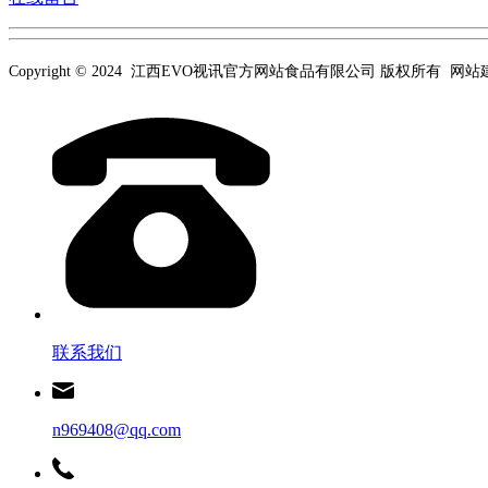
Copyright © 2024 江西EVO视讯官方网站食品有限公司 版权所有 网
联系我们
n969408@qq.com