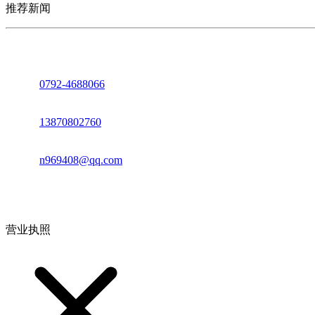
推荐新闻
座机：
0792-4688066
电话：
13870802760
邮箱：
n969408@qq.com
地址：江西省德安县高新技术产业园(宝塔工业园)高新路93号
营业执照