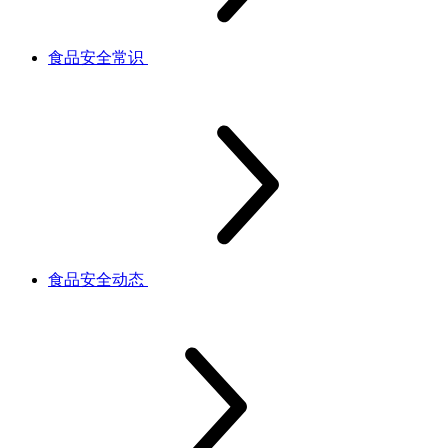
食品安全常识
食品安全动态