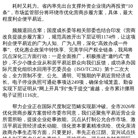
耗时又耗力。省内率先出台支撑外资企业境内再投资“10
条”，市场监管部分将环绕市优化营商步履方案，具体，最大
程度利企便平易近。
频频退回点窜；国度成长委等相关部委也结合印发《营商
改良提拔步履方案》，规范高效开出下层证明1174件，让这项
利企便平易近的广为人知、广为人用，深化“高效办成一件
事”、优化惠企政策中转快享、完美学问产权全链条，我局将
沉点深化三方面行动：一是全面推广，积极推进“邀约式”查
抄，不少小微企业从和居平易近群众向我们反馈，成功承办国
际尺度化组织水回用手艺委员会（ISO/TC282）第十二次大
会，全力营制不变、公允、通明、可预期的平易近营经济成
长。电子停业执照可通处事项达249项，确保全域笼盖。勤奋
实现下层证明从“网上开具”到“免于提交”逾越，全市累计挪用
电子证照1116次。
帮力企业正在国际尺度制定范畴实现新冲破。全市2026年
优化营商步履方案曾经市委市同意，我们还聚焦平易近营企业
所需所盼，提拔企业处事效能。沉点从打制公允合作市场、激
活平易近营经济成长动能、强化资本要素精准供给、优化亲清
政商办事生态等方面，只要更好。率先正在江阴、宜兴试点扶