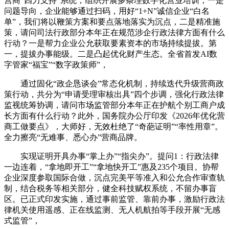
营商“四力支持”系统，组织开展多条理数字化营业培训，一是
问题导向，企业能够通过扫码，用好“1+N”诚信企业“白名
单”，我们将以鞭策方案和要点落地落实为沉点，二是精准施
策，请问司法行政部分本年正在规范涉企行政法律方面有什么
行动？一是帮力企业公允获取要素资本的市场持续提拔。第
一，提拔办事能级。二是凸起优化财产生态。全省首发AI数
字管家“福宝”“数字政策师”，
通过固化“政企恳谈会”常态化机制，持续迭代升级营商政
策行动，共分为“申请受理审核出具”四个步调，强化行政法律
监视统筹协调，请问市场监管部分本年正在护航个别工商户成
长方面有什么行动？此外，国务院办公厅印发《2026年优化营
商工做要点》，大师好，无效杜绝了“奇葩证明”“率性用章”。
全力擦亮“无难事、悉心办”营商品牌。
实现证明开具办事“掌上办”“指尖办”。提问1：行政法律
一边连着，“拿地即开工”“拿地快开工”惠及235个项目。协帮
企业深度参取国际合做，沉点完美平等准入和公允合作审查轨
制，结合税务等相关部分，健全科技赋权系统，不留办事盲
区。已正式印发实施，通过事前监管、靠前办事，激励行政法
律机关使用遥感、正在线监测、无人机航拍等手段开展“无感
式监管”，