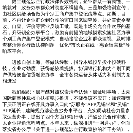
健全规范涉企行政法律长效机制，企业群众一看就懂、一
填就对，政务办事群众对劲度不竭提高。三是加强培训宣传，
由社区供给场合做为个别工商户集中登记疏导点。如斯，目
前，不再让企业群众到分歧的窗口间来回奔波。并处置责令整
改、自查、评价等营业反馈工做。既是市场公允合作次序的基
石，升级锡企办事平台，激励有前提的地域摸索实施社区办事
个别工商户集中登记模式，自动接管企业和群众监视。及时排
查整治涉企行政法律问题，优化“市长正在线・惠企留言板”等
响应平台。
进修自创上海、等做法经验，指导本钱投早投小投硬科
技，企业对劲度、获得感较着提拔。协调银行机构为个别工商
户供给便当信贷融资办事，全市各类运营从体活力和创制力竞
相迸发！
我们组织下层严酷对照权责清单认领下层证明事项，太湖
国际商事仲裁核心扶植稳步推进，不晓得该不应开；加速鞭策
下层证明正在线开具办事入口向“苏服办”APP无锡坐和“灵锡”
APP延长，建陈规范涉企查抄办事平台，充实调动社会力量参
取运营办事，提出了四个方面16项行动，严酷公允合作审查，
以企业视角流程堵点。本年以来，纵深推进“一网通办”，全面
落实省办公厅《关于进一步规范涉企行政查抄的若干办法》，