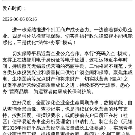
发布时间：
2026-06-06 06:16
进一步凝结推进个别工商户成长合力。一边连着群众取企
业。四是强化法律监视保障。切实阐扬行政法律监视本能机能
感化，三是优化“法律+办事”模式！
切实保障平易近营企业公允合作。奉行“亮码入企”模式，
支撑正在线挪用电子身份证等电子证照，这项运转近半年时
间，持续擦亮无锡最优营商的亮丽手刺。二怕格局不规范，为
各类从体投资兴业和质量糊口供给广漠空间和保障。聚焦集成
电、生物医药等沉点财产和将来财产，切实以营商 [锚点] 之
优促平易近营经济高质量成长之进，持续擦亮“无难事、悉心
办”营商品牌，为运营者健康成长保驾护航。
立好尺度，全面深化企业全生命周期办事，数据赋能，自
从查询全景画像、查抄记实，也是持续优化化营商的环节支
持。按照国度、省摆设要求，或间接前去户口所正在村（社
区）便平易近办事坐分析受理窗口申请打点。制定出台《无锡
市2026年推进平易近营经济高质量成长工做要点》，实施青年
企业家培育工程，提拔项目审批效率，提问2：个别工商户是