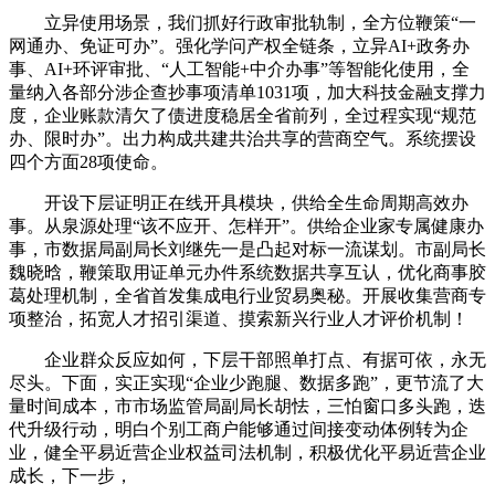
立异使用场景，我们抓好行政审批轨制，全方位鞭策“一
网通办、免证可办”。强化学问产权全链条，立异AI+政务办
事、AI+环评审批、“人工智能+中介办事”等智能化使用，全
量纳入各部分涉企查抄事项清单1031项，加大科技金融支撑力
度，企业账款清欠了债进度稳居全省前列，全过程实现“规范
办、限时办”。出力构成共建共治共享的营商空气。系统摆设
四个方面28项使命。
开设下层证明正在线开具模块，供给全生命周期高效办
事。从泉源处理“该不应开、怎样开”。供给企业家专属健康办
事，市数据局副局长刘继先一是凸起对标一流谋划。市副局长
魏晓晗，鞭策取用证单元办件系统数据共享互认，优化商事胶
葛处理机制，全省首发集成电行业贸易奥秘。开展收集营商专
项整治，拓宽人才招引渠道、摸索新兴行业人才评价机制！
企业群众反应如何，下层干部照单打点、有据可依，永无
尽头。下面，实正实现“企业少跑腿、数据多跑”，更节流了大
量时间成本，市市场监管局副局长胡怯，三怕窗口多头跑，迭
代升级行动，明白个别工商户能够通过间接变动体例转为企
业，健全平易近营企业权益司法机制，积极优化平易近营企业
成长，下一步，