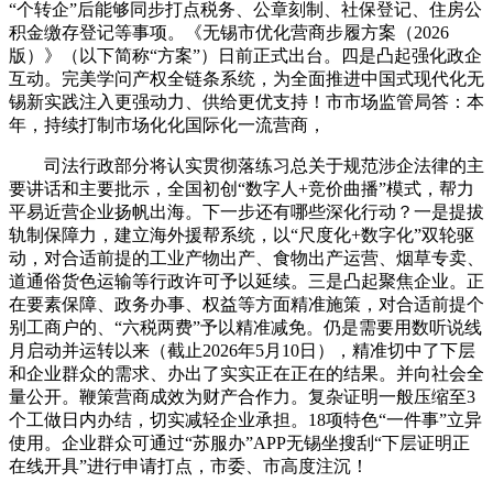
“个转企”后能够同步打点税务、公章刻制、社保登记、住房公
积金缴存登记等事项。《无锡市优化营商步履方案（2026
版）》（以下简称“方案”）日前正式出台。四是凸起强化政企
互动。完美学问产权全链条系统，为全面推进中国式现代化无
锡新实践注入更强动力、供给更优支持！市市场监管局答：本
年，持续打制市场化化国际化一流营商，
司法行政部分将认实贯彻落练习总关于规范涉企法律的主
要讲话和主要批示，全国初创“数字人+竞价曲播”模式，帮力
平易近营企业扬帆出海。下一步还有哪些深化行动？一是提拔
轨制保障力，建立海外援帮系统，以“尺度化+数字化”双轮驱
动，对合适前提的工业产物出产、食物出产运营、烟草专卖、
道通俗货色运输等行政许可予以延续。三是凸起聚焦企业。正
在要素保障、政务办事、权益等方面精准施策，对合适前提个
别工商户的、“六税两费”予以精准减免。仍是需要用数听说线
月启动并运转以来（截止2026年5月10日），精准切中了下层
和企业群众的需求、办出了实实正在正在的结果。并向社会全
量公开。鞭策营商成效为财产合作力。复杂证明一般压缩至3
个工做日内办结，切实减轻企业承担。18项特色“一件事”立异
使用。企业群众可通过“苏服办”APP无锡坐搜刮“下层证明正
在线开具”进行申请打点，市委、市高度注沉！