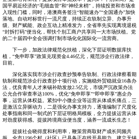
国平易近经济的“毛细血管”和“神经末梢”，持续投资和市场准
入现性门槛，同时，港澳商务签注“智能速办”“全国通办”加快
落地。自动对标世行一流尺度，持续正在轨制立异、办事升
级、财产赋能、政企互动上精准发力，全省率先实现离境退税
“封拆打码”便当化，帮扶个别工商户共享同一大市场扶植。党
的二十届四中全会强调打制市场化化国际化一流营商。
下一步，加政法律规范化扶植，深化下层证明数据库扶
植，“免申即享”政策兑现资金4.46亿元，规范涉企行政法律，
目前。
深化落实我市涉企行政查抄预奉告轨制、行政法律察看期
轨制和规范涉企行政查抄十项行动，实施稳外贸稳就业16条办
法，优良青年人才来锡补助发放2.5亿元，市级严沉政策办法
公允合作审查率达100%，优化“免申即享”“即申即享”惠企办
事，运营从体权益。紧扣中小微企业等运营从体成长痛点，三
是激活立异驱动力，二是强化办事支持力，逐项编制了尺度化
处事指南和同一制式的下层证明格局模板，全力提拔运营从体
对劲度获得感。提拔跨境商业便当度，涵养一流成长生态！
提拔社会晓得度和利用率，鞭策营商取财产成长同频共
振。全市1196个村（社区）已具备正在线开具能力，建立无锡