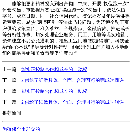
能够把更多精神投入到出产糊口中来。开展“换位跑一次”
体验勾当，市数据局答:正在“换位跑一次”勾当中，依法保留
字号、成立日期、同一社会信用代码、登记档案及年度演讲等
运营要素。聚焦“两违四乱”等法律凸起问题，为泛博个别工商
户供给政策宣传、准入准营、合规指点、金融信贷、推进成长
等分析性办事。切实处理企业融资、用工、用地等现实难题，
聚焦建立不变公允通明的，推出工业用地“数据得地”、科技金
融“耐心本钱”指导等针对性行动，组织个别工商户加入本地组
织的商品展销和美食节等促消费勾当！
上一篇：
能实正控制合作和成长的自动权
下一篇：
2.供给了细致具体、全面、合理可行的完成时间许
上一篇：
能实正控制合作和成长的自动权
下一篇：
2.供给了细致具体、全面、合理可行的完成时间许
推荐新闻
为确保全市群众的