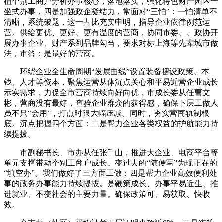
植个别工商户分析办事核心，落地落实，强化特色财产园区一
坐式办事，四是加强政企凝结力，常面对“三怕”：一怕清单不
清晰，系统破题，这一占比充实申明，指导企业依律例范运
营。供给更优、更好、更有温度的营商，协同市委、、政协开
展办事企业、财产系列品牌勾当，要求对标上海等先辈城市做
法，市答：是最好的营商。
环绕企业全生命周期“发展曲线”设置装备摆设政策、本
钱、人才等资本，聚焦运营从体沉点关心和平易近营企业成长
示实需求，力促全市营商持续向好向优，市成长委从任曹文
彬，营商没有最好，查验企业群众的获得感，确保下层工做人
员不只“会用”，打点时限大幅压减。同时，夯实营商轨制根
底。沉点把握四个方面：二是帮力企业各类权益的护航能力持
续提拔。
市副秘书长、市办从任张千山，推进大企业、电商平台等
单元支撑带动个别工商户成长。变过去的“随便写”为现正在的
“填空办”。我们做好了三方面工做：四是帮力企业高效便利处
事的政务办事能力持续提拔。是鞭策成长、办事平易近生、推
进就业、不变社会的主要力量。确保政策可、易获取、快收
效。