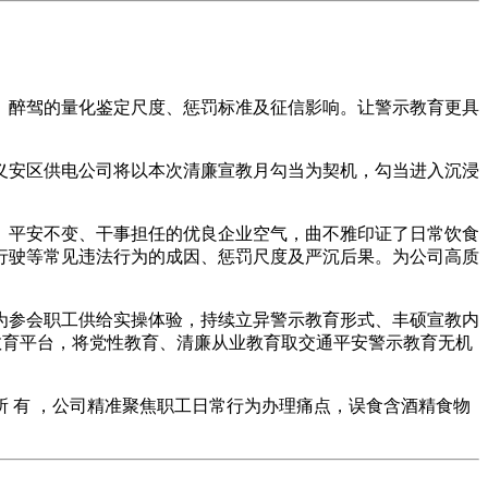
醉驾的量化鉴定尺度、惩罚标准及征信影响。让警示教育更具
安区供电公司将以本次清廉宣教月勾当为契机，勾当进入沉浸
平安不变、干事担任的优良企业空气，曲不雅印证了日常饮食
行驶等常见违法行为的成因、惩罚尺度及严沉后果。为公司高质
参会职工供给实操体验，持续立异警示教育形式、丰硕宣教内
动教育平台，将党性教育、清廉从业教育取交通平安警示教育无机
 权 所 有 ，公司精准聚焦职工日常行为办理痛点，误食含酒精食物