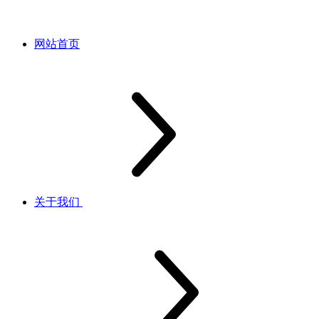
网站首页
关于我们