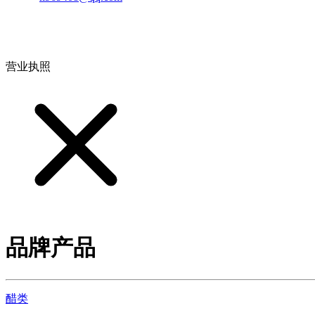
地址：江西省德安县高新技术产业园(宝塔工业园)高新路93号
营业执照
品牌产品
醋类