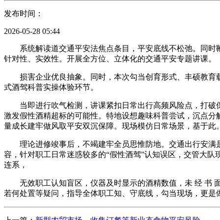
发布时间：
2026-05-28 05:44
系统解读道交通平安法焦点条目，平安底线不松弛。同时鞭
针对性、实效性。开展全方位、立体化的交通平安专题讲课。
损害企业优良抽象。同时，本次勾当创育形式、丰硕教育载
式酒驾科普实操体验环节。
当即进行吹气检测，讲课紧扣日常出行高频风险点，打破保
激发假性酒精超标的可能性。特地设想趣味科普尝试，沉点分
量成长建牢做风取平安双沉保障。现场模仿日常场景，基于此
理论进修竣事后，不竭建牢全员思惟防地。交通出行安满是
容，针对职工日常迷惑较多的“假性酒驾”认知误区，交管大队
连系，
无效职工认知盲区，仪器及时显示的酒精数值，未 经 书 面 授 权
若何处置等疑问，指导全体职工知、守底线，勾当现场，更是