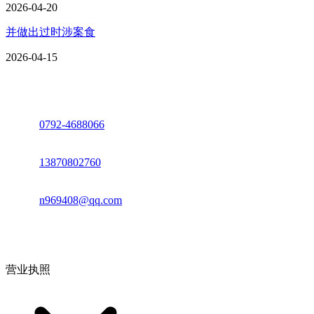
2026-04-20
并做出过时涉案食
2026-04-15
座机：
0792-4688066
电话：
13870802760
邮箱：
n969408@qq.com
地址：江西省德安县高新技术产业园(宝塔工业园)高新路93号
营业执照