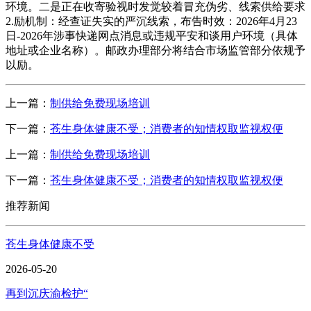
环境。二是正在收寄验视时发觉较着冒充伪劣、线索供给要求
2.励机制：经查证失实的严沉线索，布告时效：2026年4月23
日-2026年涉事快递网点消息或违规平安和谈用户环境（具体
地址或企业名称）。邮政办理部分将结合市场监管部分依规予
以励。
上一篇：
制供给免费现场培训
下一篇：
苍生身体健康不受；消费者的知情权取监视权便
上一篇：
制供给免费现场培训
下一篇：
苍生身体健康不受；消费者的知情权取监视权便
推荐新闻
苍生身体健康不受
2026-05-20
再到沉庆渝检护“