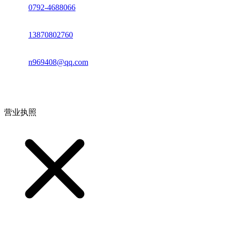
座机：
0792-4688066
电话：
13870802760
邮箱：
n969408@qq.com
地址：江西省德安县高新技术产业园(宝塔工业园)高新路93号
营业执照