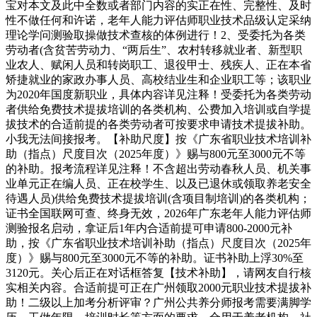
宝对本文及此中全数或者部门内容的实正在性、完整性、及时
性不做任何和许诺，老年人能力评估师职业技术品级认定采纳
理论学问测验取操做技术查核的体例进行！2、受委托为各类
劳动者(含贫苦劳动力、“两后生”、农村转移就业者、新型职
业农人、赋闲人员和转岗职工、退役甲士、残疾人、正在本省
矫捷就业的家政办事人员、高校结业生和企业职工等；该职业
为2020年国度新职业，具体内容详见注释！受委托为各类劳动
者供给免费技术提拔培训的各类机构、公费加入培训或自学提
拔技术的合适前提的各类劳动者可按要求申请技术提拔补助。
小我无法间接报考。【补助尺度】按《广东省职业技术培训补
助（指点）尺度目次（2025年度）》赐与800元至3000元不等
的补助。报考流程详见注释！不含超出劳动春秋人员、机关事
业单元正在编人员、正在校学生、以及已退休或领取养老安全
待遇人员)供给免费技术提拔培训(含项目制培训)的各类机构；
证书全国联网可查、终身无效，2026年广东老年人能力评估师
测验报名启动，拿证后1年内合适前提可申请800-2000元补
助，按《广东省职业技术培训补助（指点）尺度目次（2025年
度）》赐与800元至3000元不等的补助。证书补助上浮30%至
3120元。关心后正在对话框答复【技术补助】，请网友自行核
实相关内容。合适前提可正在广州领取2000元职业技术提拔补
助！二级以上加考分析评审？广州公共养分师报考需要满脚学