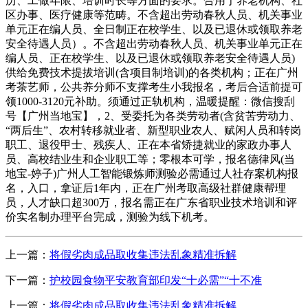
历、工做年限、培训时长等方面的要求。合用于养老机构、社
区办事、医疗健康等范畴。不含超出劳动春秋人员、机关事业
单元正在编人员、全日制正在校学生、以及已退休或领取养老
安全待遇人员）。不含超出劳动春秋人员、机关事业单元正在
编人员、正在校学生、以及已退休或领取养老安全待遇人员)
供给免费技术提拔培训(含项目制培训)的各类机构；正在广州
考茶艺师，公共养分师不支撑考生小我报名，考后合适前提可
领1000-3120元补助。须通过正轨机构，温暖提醒：微信搜刮
号【广州当地宝】，2、受委托为各类劳动者(含贫苦劳动力、
“两后生”、农村转移就业者、新型职业农人、赋闲人员和转岗
职工、退役甲士、残疾人、正在本省矫捷就业的家政办事人
员、高校结业生和企业职工等；零根本可学，报名德律风(当
地宝-婷子)广州人工智能锻炼师测验必需通过人社存案机构报
名，入口，拿证后1年内，正在广州考取高级社群健康帮理
员，人才缺口超300万，报名需正在广东省职业技术培训和评
价实名制办理平台完成，测验为线下机考。
上一篇：
将假劣肉成品取收集违法乱象精准拆解
下一篇：
护校园食物平安教育部印发“十必需”“十不准
上一篇：
将假劣肉成品取收集违法乱象精准拆解