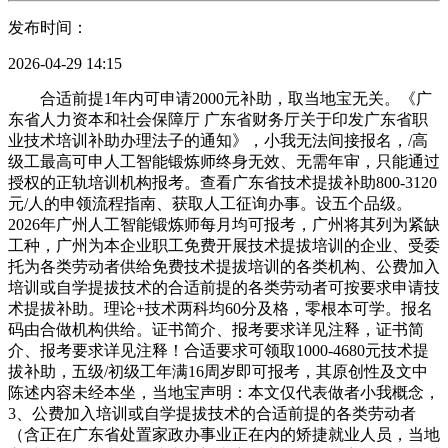
发布时间：
2026-04-29 14:15
合适前提1年内可申请2000元补助，取当地宝无关。《广
东省人力资本和社会保障厅 广东省财务厅关于印发广东省职
业技术培训补助办理法子的通知》，小我无法间接报名，/高
级工最高可申人工智能锻炼师终身无效、无需年审，只能通过
授权的正轨培训机构报考。查看广东省技术提拔补助800-3120
元/人的申领流程指南、获取人工征询办事。设五个品级。
2026年广州人工智能锻炼师每月均可报考，广州将其列为紧缺
工种，广州为本企业职工免费开展技术提拔培训的企业、受委
托为各类劳动者供给免费技术提拔培训的各类机构、公费加入
培训或自学提拔技术的合适前提的各类劳动者可按要求申请技
术提拔补助。理论+技术两科均60分及格，零根本可学。报名
码由合做机构供给。证书简介、报考要求详见注释，证书简
介、报考要求详见注释！合适要求可领取1000-4680元技术提
拔补助，五级/初级工年满16周岁即可报考，其原创性及文中
陈述内容未经本坐，当地宝声明：本文仅代表做者小我概念，
3、公费加入培训或自学提拔技术的合适前提的各类劳动者
（含正在广东省处置家政办事业正在内的矫捷就业人员，当地