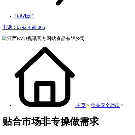
联系我们
电话：0792-4688066
主页
>
食品安全动态
>
贴合市场非专操做需求