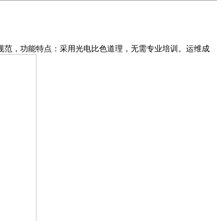
04规范，功能特点：采用光电比色道理，无需专业培训。运维成