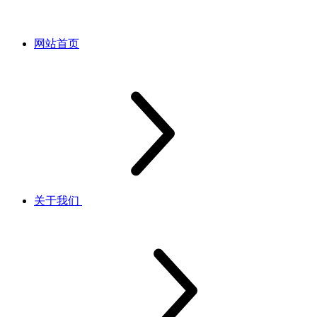
网站首页
关于我们