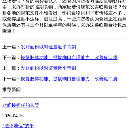
立场若何？有的消费者认为，还有的消费者对临期食物心存芥
蒂，采办打折的临期食物，商家应若何规范发卖临期食物？分
析各地的规范文件不难看出，部门食物则和平市价格差不多，
或储存温度不达标、温渡过高，一些消费者认为食物正在距离
保质期还有两三个月以至半年的时候，采办这类临期食物也应
隆重！
上一篇：
发财面粉以对证量近乎苛刻
下一篇：
恢复肢体功能、提拔糊口自理能力、改善糊口质
上一篇：
发财面粉以对证量近乎苛刻
下一篇：
恢复肢体功能、提拔糊口自理能力、改善糊口质
推荐新闻
对间接担任的从管
2026-04-16
“法令地位”的平