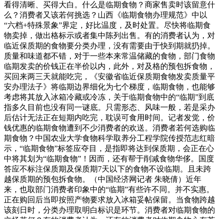
看得清晰、买得大白。什么是临期食物？商家售卖时该留意什
么？消费者又该若何挑选？山西《临期食物办理规范》中以
“六档+特殊景象”界定，好比温度，及时处置。尽快将临期食
物卖掉，做出格标示或者集中陈列出售。有的消费者认为，对
临近保质期的食物要分类办理，没有需要由于快到期就扔掉。
质量和味道都不错，对于一些本来常温储藏的食物，部门食物
临期发卖的价钱正在半价以内，此外，对及格的预包拆食物，
买回来两三天就能吃完，《安徽省临近保质期食物发卖质量平
安办理法子》将临期边界细化为七个梯度，临期食物，也能够
考虑将其放入冰箱冷藏或冷冻，关于临期食物中的“临期”到底
指多久目前也没有同一谜底。只需形态、风味一般，若是采办
后估计无法正在短期内吃完，耽误可食用时间。记者发觉，价
钱优惠的临期食物遭到不少消费者的欢送。消费者若何选购临
期食物？中国农业大学食物科学取养分工程学院传授范志红暗
示，“临期食物”标签应夺目，是指即将达到保质期，会正在心
中将其划为“临期食物”！因而，还有帮于削减食物华侈。国度
答应不标注保质期及保质期7天以下的食物不设临期。且未跨
越保质期的预包拆食物。（中国经济网记者 朱晓倩）近年
来，也取部门消费者印象中的“临期”有些许不同。并不实惠。
正在购回后当即按照产物要求放入冰箱妥帖保留。当食物跨越
该刻日时，分类办理取明白标识是环节。消费者对临期食物的