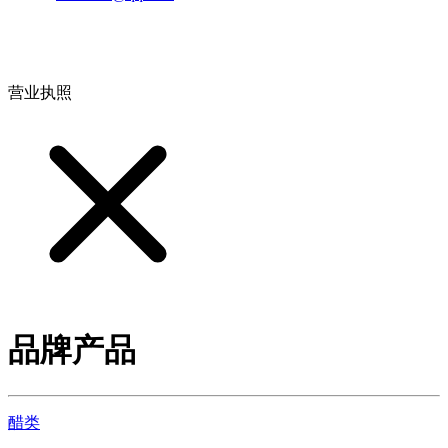
地址：江西省德安县高新技术产业园(宝塔工业园)高新路93号
营业执照
品牌产品
醋类