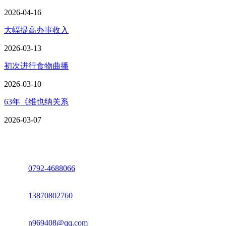
2026-04-16
大幅提高办事收入
2026-03-13
初次进行食物曲播
2026-03-10
63年《维也纳关系
2026-03-07
座机：
0792-4688066
电话：
13870802760
邮箱：
n969408@qq.com