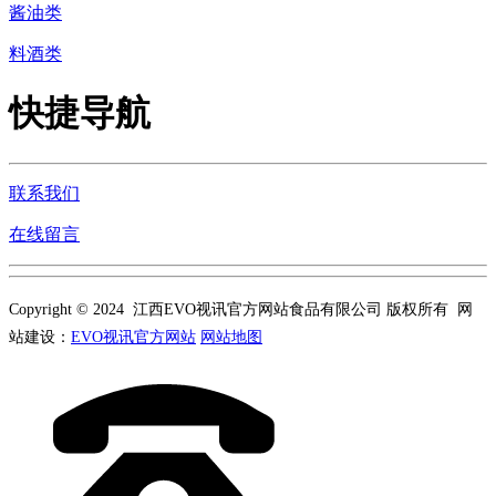
酱油类
料酒类
快捷导航
联系我们
在线留言
Copyright © 2024 江西EVO视讯官方网站食品有限公司 版权所有 网
站建设：
EVO视讯官方网站
网站地图