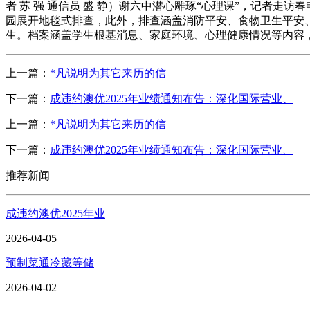
者 苏 强 通信员 盛 静）谢六中潜心雕琢“心理课”，记者
园展开地毯式排查，此外，排查涵盖消防平安、食物卫生平安
生。档案涵盖学生根基消息、家庭环境、心理健康情况等内容
上一篇：
*凡说明为其它来历的信
下一篇：
成违约澳优2025年业绩通知布告：深化国际营业、
上一篇：
*凡说明为其它来历的信
下一篇：
成违约澳优2025年业绩通知布告：深化国际营业、
推荐新闻
成违约澳优2025年业
2026-04-05
预制菜通冷藏等储
2026-04-02