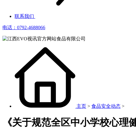
联系我们
电话：0792-4688066
主页
>
食品安全动态
>
《关于规范全区中小学校心理健